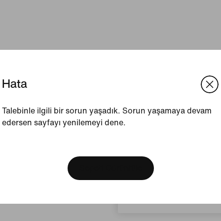
Hata
Talebinle ilgili bir sorun yaşadık. Sorun yaşamaya devam
edersen sayfayı yenilemeyi dene.
[ Code: D1B61E47 ]
We think you are in United 
Update your location?
Sepeti Görüntüle
Türkiye