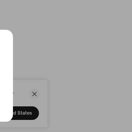
States.
United States