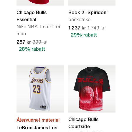
Chicago Bulls
Book 2 "Spiridon"
Essential
basketsko
Nike NBA-t-shirt för
1 237 kr
1 749 kr
män
29% rabatt
287 kr
399 kr
28% rabatt
Chicago Bulls
Återvunnet material
Courtside
LeBron James Los