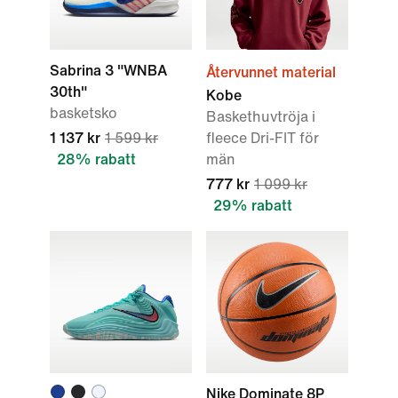
Sabrina 3 "WNBA
Återvunnet material
30th"
Kobe
basketsko
Baskethuvtröja i
1 137 kr
1 599 kr
fleece Dri-FIT för
28% rabatt
män
777 kr
1 099 kr
29% rabatt
Nike Dominate 8P