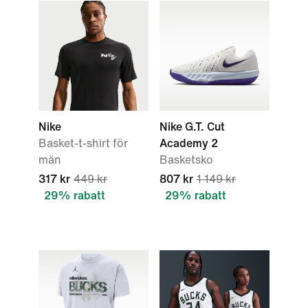
Nike
Nike G.T. Cut
Basket-t-shirt för
Academy 2
män
Basketsko
317 kr
449 kr
807 kr
1 149 kr
29% rabatt
29% rabatt