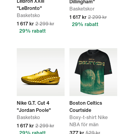
LeBron XXIII
Dillingham"
"LeBronto"
Basketskor
Basketsko
1 617 kr
2 299 kr
1 617 kr
2 299 kr
29% rabatt
29% rabatt
Nike G.T. Cut 4
Boston Celtics
"Jordan Poole"
Courtside
Basketsko
Boxy-t-shirt Nike
NBA för män
1 617 kr
2 299 kr
29% rabatt
377 kr
529 kr