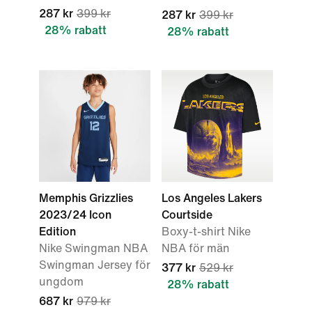
287 kr
399 kr
287 kr
399 kr
28% rabatt
28% rabatt
Memphis Grizzlies
Los Angeles Lakers
2023/24 Icon
Courtside
Edition
Boxy-t-shirt Nike
Nike Swingman NBA
NBA för män
Swingman Jersey för
377 kr
529 kr
ungdom
28% rabatt
687 kr
979 kr