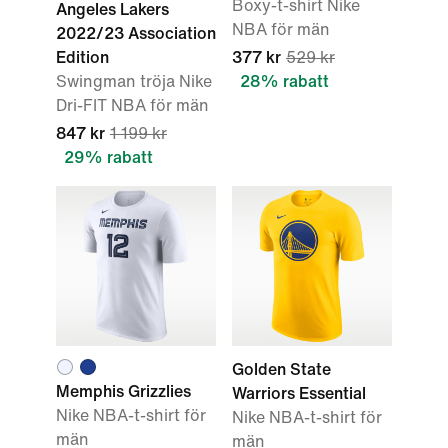
Boxy-t-shirt Nike
Angeles Lakers
NBA för män
2022/23 Association
Edition
377 kr
529 kr
Swingman tröja Nike
28% rabatt
Dri-FIT NBA för män
847 kr
1 199 kr
29% rabatt
Golden State
Memphis Grizzlies
Warriors Essential
Nike NBA-t-shirt för
Nike NBA-t-shirt för
män
män