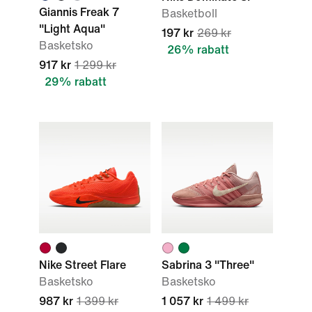
Giannis Freak 7
Basketboll
"Light Aqua"
197 kr
269 kr
Basketsko
26% rabatt
917 kr
1 299 kr
29% rabatt
Nike Street Flare
Sabrina 3 "Three"
Basketsko
Basketsko
987 kr
1 399 kr
1 057 kr
1 499 kr