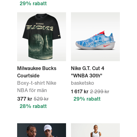
29% rabatt
Milwaukee Bucks
Nike G.T. Cut 4
Courtside
"WNBA 30th"
Boxy-t-shirt Nike
basketsko
NBA för män
1 617 kr
2 299 kr
377 kr
529 kr
29% rabatt
28% rabatt