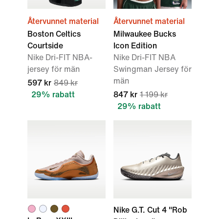
Återvunnet material
Återvunnet material
Boston Celtics
Milwaukee Bucks
Courtside
Icon Edition
Nike Dri-FIT NBA-
Nike Dri-FIT NBA
jersey för män
Swingman Jersey för
män
597 kr
849 kr
29% rabatt
847 kr
1 199 kr
29% rabatt
Nike G.T. Cut 4 "Rob