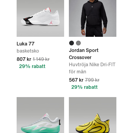
Luka 77
Jordan Sport
basketsko
Crossover
807 kr
1 149 kr
Huvtröja Nike Dri-FIT
29% rabatt
för män
567 kr
799 kr
29% rabatt