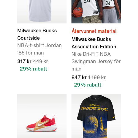
Milwaukee Bucks
Återvunnet material
Courtside
Milwaukee Bucks
NBA-t-shirt Jordan
Association Edition
'85 för män
Nike Dri-FIT NBA
317 kr
449 kr
Swingman Jersey för
29% rabatt
män
847 kr
1 199 kr
29% rabatt