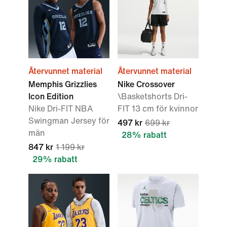
Återvunnet material
Återvunnet material
Memphis Grizzlies
Nike Crossover
Icon Edition
\Basketshorts Dri-
Nike Dri-FIT NBA
FIT 13 cm för kvinnor
Swingman Jersey för
497 kr
699 kr
män
28% rabatt
847 kr
1 199 kr
29% rabatt