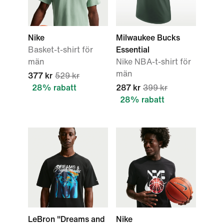
Nike
Milwaukee Bucks
Basket-t-shirt för
Essential
män
Nike NBA-t-shirt för
män
377 kr
529 kr
28% rabatt
287 kr
399 kr
28% rabatt
LeBron "Dreams and
Nike