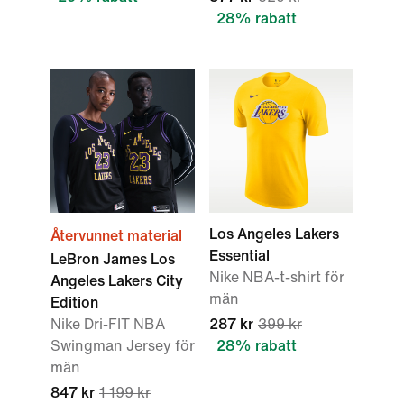
28% rabatt
Los Angeles Lakers
Återvunnet material
Essential
LeBron James Los
Nike NBA-t-shirt för
Angeles Lakers City
män
Edition
Nike Dri-FIT NBA
287 kr
399 kr
Swingman Jersey för
28% rabatt
män
847 kr
1 199 kr