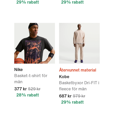
29% rabatt
29% rabatt
Nike
Återvunnet material
Basket-t-shirt för
Kobe
män
Basketbyxor Dri-FIT i
377 kr
529 kr
fleece för män
28% rabatt
687 kr
979 kr
29% rabatt