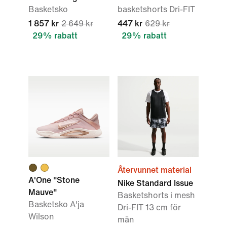
Basketsko
basketshorts Dri-FIT
1 857 kr
2 649 kr
447 kr
629 kr
29% rabatt
29% rabatt
Återvunnet material
A'One "Stone
Nike Standard Issue
Mauve"
Basketshorts i mesh
Basketsko A'ja
Dri-FIT 13 cm för
Wilson
män