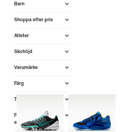
Barn
Shoppa efter pris
Atleter
Skohöjd
Varumärke
Färg
Teknik
Rea och
erbjudanden
(1)