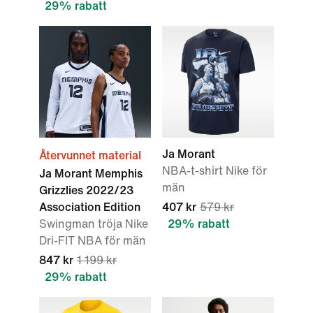
29% rabatt
Ja Morant
Återvunnet material
NBA-t-shirt Nike för
Ja Morant Memphis
män
Grizzlies 2022/23
Association Edition
407 kr
579 kr
Swingman tröja Nike
29% rabatt
Dri-FIT NBA för män
847 kr
1 199 kr
29% rabatt