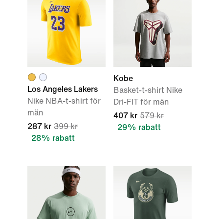
Kobe
Los Angeles Lakers
Basket-t-shirt Nike
Nike NBA-t-shirt för
Dri-FIT för män
män
407 kr
579 kr
287 kr
399 kr
29% rabatt
28% rabatt