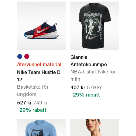
Giannis
Återvunnet material
Antetokounmpo
NBA-t-shirt Nike för
Nike Team Hustle D
män
12
Basketsko för
407 kr
579 kr
ungdom
29% rabatt
527 kr
749 kr
29% rabatt