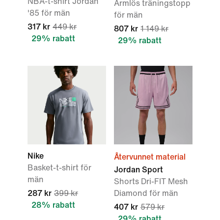
NBA-t-shirt Jordan
Ärmlös träningstopp
'85 för män
för män
317 kr
449 kr
807 kr
1 149 kr
29% rabatt
29% rabatt
Nike
Återvunnet material
Basket-t-shirt för
Jordan Sport
män
Shorts Dri-FIT Mesh
287 kr
399 kr
Diamond för män
28% rabatt
407 kr
579 kr
29% rabatt