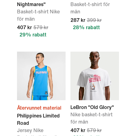
Nightmares"
Basket-t-shirt för
Basket-t-shirt Nike
män
för män
287 kr
399 kr
407 kr
579 kr
28% rabatt
29% rabatt
LeBron "Old Glory"
Återvunnet material
Nike basket-t-shirt
Philippines Limited
för män
Road
Jersey Nike
407 kr
579 kr