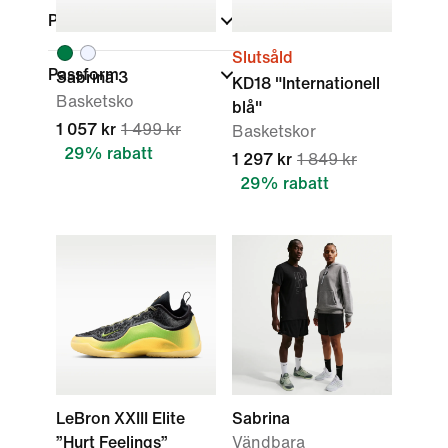
Produktrabatter
Slutsåld
Passform
Sabrina 3
KD18 "Internationell
Basketsko
blå"
1 057 kr
1 499 kr
Basketskor
29% rabatt
1 297 kr
1 849 kr
29% rabatt
LeBron XXIII Elite
Sabrina
”Hurt Feelings”
Vändbara