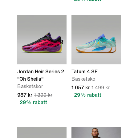
Jordan Heir Series 2
Tatum 4 SE
"Oh Sheila"
Basketsko
Basketskor
1 057 kr
1 499 kr
987 kr
1 399 kr
29% rabatt
29% rabatt