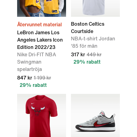
Boston Celtics
Återvunnet material
Courtside
LeBron James Los
NBA-t-shirt Jordan
Angeles Lakers Icon
'85 för män
Edition 2022/23
Nike Dri-FIT NBA
317 kr
449 kr
Swingman
29% rabatt
spelartröja
847 kr
1 199 kr
29% rabatt