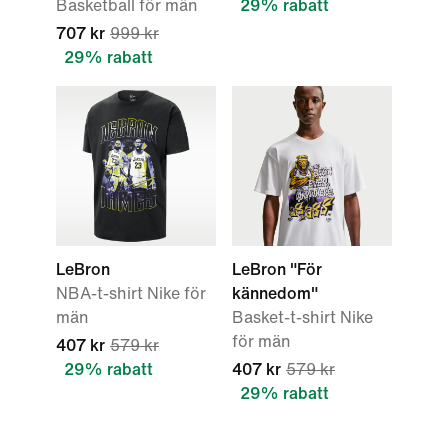
Basketball för män
29% rabatt
707 kr
999 kr
29% rabatt
LeBron
LeBron "För
NBA-t-shirt Nike för
kännedom"
män
Basket-t-shirt Nike
för män
407 kr
579 kr
29% rabatt
407 kr
579 kr
29% rabatt