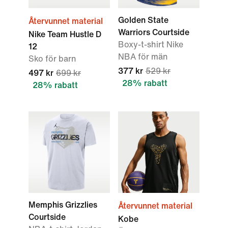
Golden State
Återvunnet material
Warriors Courtside
Nike Team Hustle D
Boxy-t-shirt Nike
12
NBA för män
Sko för barn
377 kr
529 kr
497 kr
699 kr
28% rabatt
28% rabatt
Memphis Grizzlies
Återvunnet material
Courtside
Kobe