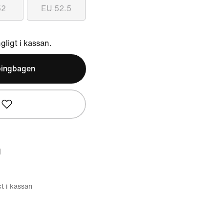
52
EU 52.5
ngligt i kassan.
pingbagen
d
ct i kassan