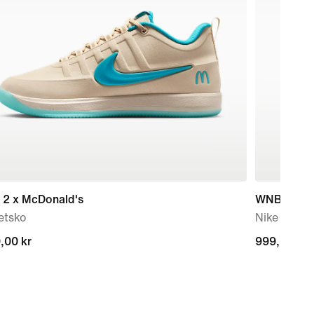
 2 x McDonald's
WNBA All-
etsko
Nike Basket
,00 kr
,00 kr
999,00 kr
999,00 kr