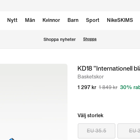
Nytt
Män
Kvinnor
Barn
Sport
NikeSKIMS
Shoppa nyheter
Shoppa
KD18 "Internationell bl
bild
1
Basketskor
av
1 297 kr
1 849 kr
30% rab
9
Välj storlek
EU 35.5
EU 