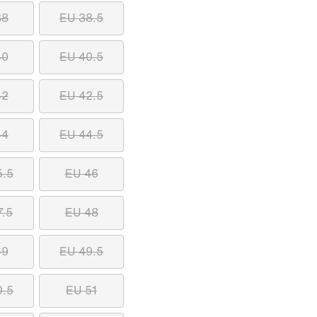
38
EU 38.5
40
EU 40.5
42
EU 42.5
44
EU 44.5
5.5
EU 46
7.5
EU 48
49
EU 49.5
0.5
EU 51