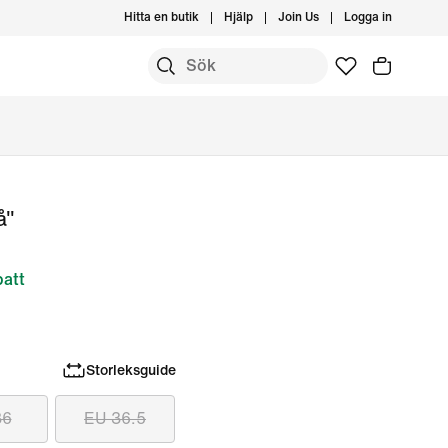
Hitta en butik
Hjälp
Join Us
Logga in
å"
att
Storleksguide
36
EU 36.5