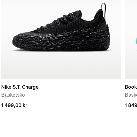
Nike S.T. Charge
Book
Basketsko
Bask
1 499,00 kr
1 499,00 kr
1 849
1 849