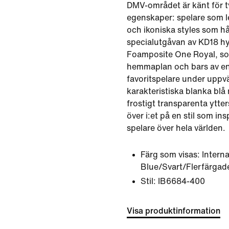
DMV-området är känt för t
egenskaper: spelare som 
och ikoniska styles som hål
specialutgåvan av KD18 hyl
Foamposite One Royal, s
hemmaplan och bars av en
favoritspelare under uppv
karakteristiska blanka bl
frostigt transparenta ytter
över i:et på en stil som in
spelare över hela världen.
Färg som visas:
Interna
Blue/Svart/Flerfärgad
Stil:
IB6684-400
Visa produktinformation