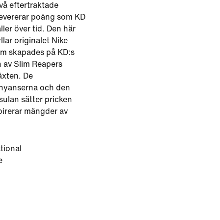
vå eftertraktade
levererar poäng som KD
ler över tid. Den här
lar originalet Nike
om skapades på KD:s
 av Slim Reapers
äxten. De
å nyanserna och den
sulan sätter pricken
spirerar mängder av
tional
e