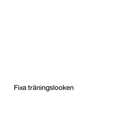
Fixa träningslooken
Item 3 of 3