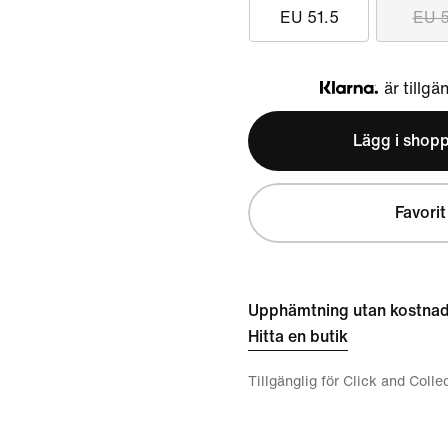
EU 51.5
EU 
är tillgä
Klarna
Lägg i shop
Favorit
Upphämtning utan kostna
Hitta en butik
Tillgänglig för Click and Colle