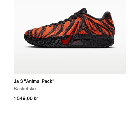
Ja 3 "Animal Pack"
Basketsko
1 549,00 kr
1 549,00 kr