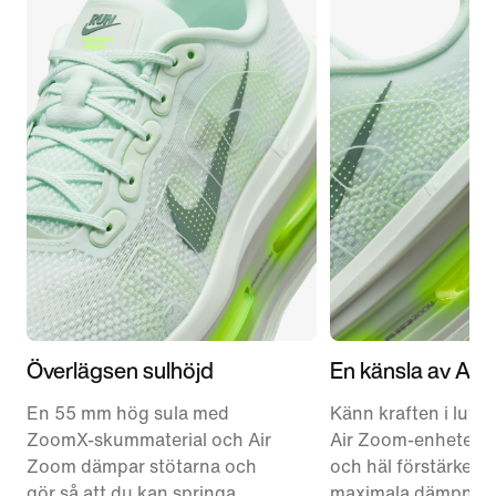
Överlägsen sulhöjd
En känsla av Air
En 55 mm hög sula med
Känn kraften i luft
ZoomX-skummaterial och Air
Air Zoom-enheter i 
Zoom dämpar stötarna och
och häl förstärker 
gör så att du kan springa
maximala dämpnin