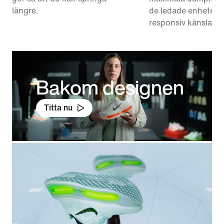
längre.
de ledade enhetern
responsiv känsla.
Bakom designen
Titta nu