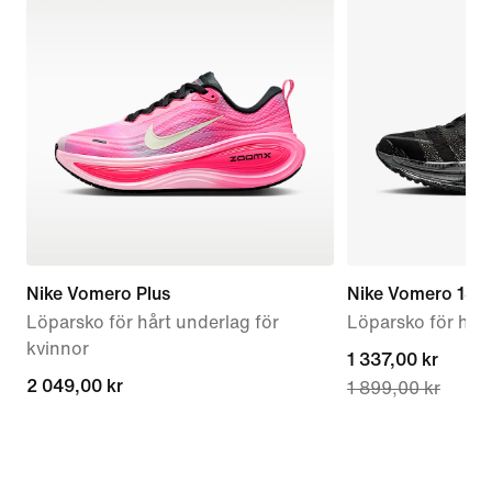
Nike Vomero Plus
Nike Vomero 18
Löparsko för hårt underlag för
Löparsko för hår
kvinnor
current
1 337,00 kr
2 049,00 kr
2 049,00 kr
1 899,00 kr
price
1 337,00 kr,
original
price