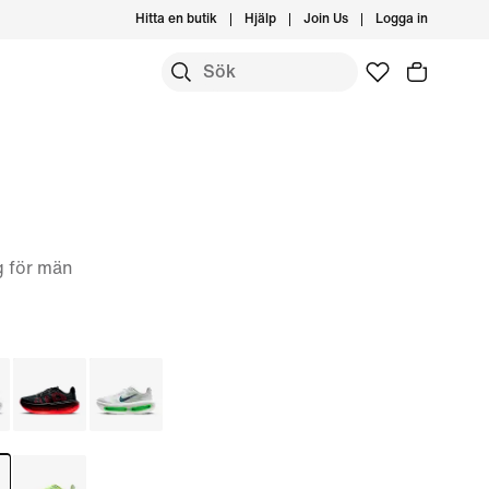
Hitta en butik
Hjälp
Join Us
Logga in
g för män