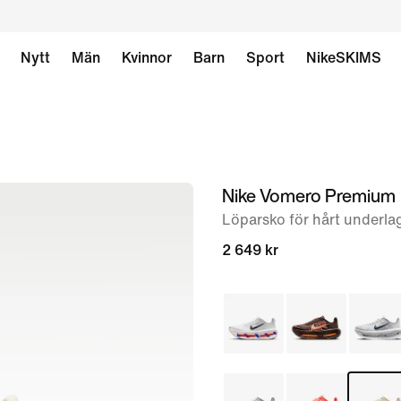
Nytt
Män
Kvinnor
Barn
Sport
NikeSKIMS
Nike Vomero Premium
bild
1
Löparsko för hårt underla
av
2 649 kr
8