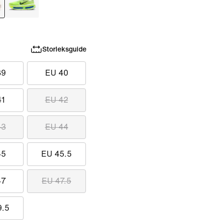
Storleksguide
39
EU 40
41
EU 42
43
EU 44
45
EU 45.5
47
EU 47.5
9.5