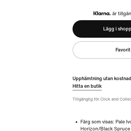
är tillgä
Klarna
Lägg i shop
Favorit
Upphämtning utan kostna
Hitta en butik
Tillgänglig för Click and Colle
Färg som visas:
Pale I
Horizon/Black Spruce