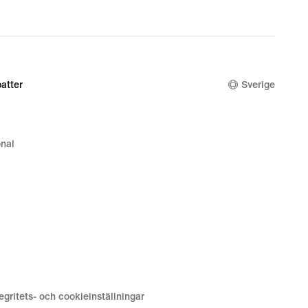
atter
Sverige
nal
tegritets- och cookieinställningar