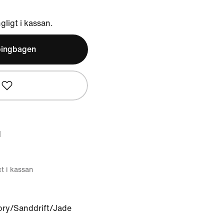
ngligt i kassan.
pingbagen
d
ct i kassan
vory/Sanddrift/Jade