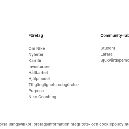
Företag
Community-rab
Student
Om Nike
Lärare
Nyheter
Sjukvårdsperso
Karriär
Investerare
Hållbarhet
Hjälpmedel
Tillgänglighetsredogörelse
Purpose
Nike Coaching
örsäljningsvillkor
Företagsinformation
Integritets- och cookiepolicy
In