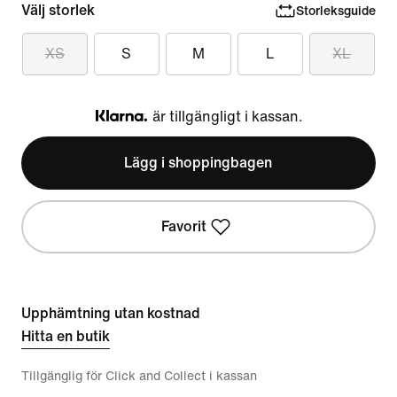
Välj storlek
Storleksguide
XS
S
M
L
XL
är tillgängligt i kassan.
Klarna
Lägg i shoppingbagen
Favorit
Upphämtning utan kostnad
Hitta en butik
Tillgänglig för Click and Collect i kassan