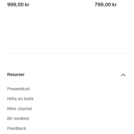
999,00 kr
999,00 kr
799,00 kr
799,00 kr
Resurser
Presentkort
Hitta en butik
Nike Journal
Bli medlem
Feedback