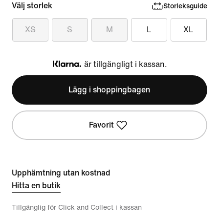
Välj storlek
Storleksguide
XS
S
M
L
XL
är tillgängligt i kassan.
Klarna
Lägg i shoppingbagen
Favorit
Upphämtning utan kostnad
Hitta en butik
Tillgänglig för Click and Collect i kassan