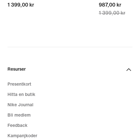
1 399,00 kr
1 399,00 kr
current
987,00 kr
1 399,00 kr
price
987,00 kr,
original
price
1 399,00 kr
Resurser
Presentkort
Hitta en butik
Nike Journal
Bli medlem
Feedback
Kampanjkoder