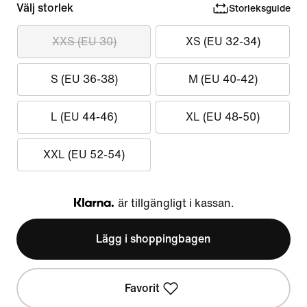
Välj storlek
Storleksguide
XXS (EU 30)
XS (EU 32-34)
S (EU 36-38)
M (EU 40-42)
L (EU 44-46)
XL (EU 48-50)
XXL (EU 52-54)
är tillgängligt i kassan.
Klarna
Lägg i shoppingbagen
Favorit