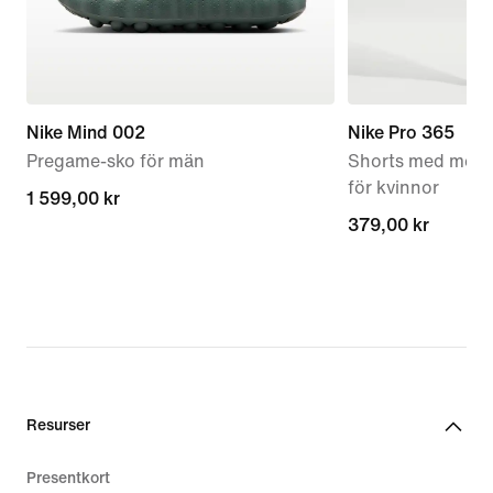
Nike Mind 002
Nike Pro 365
Pregame-sko för män
Shorts med mede
för kvinnor
1 599,00 kr
1 599,00 kr
379,00 kr
379,00 kr
Resurser
Presentkort