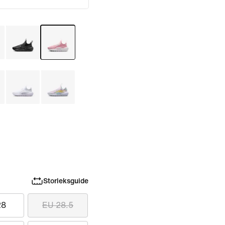
Storleksguide
28
EU 28.5