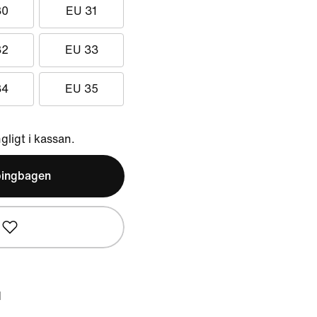
30
EU 31
32
EU 33
34
EU 35
ngligt i kassan.
pingbagen
d