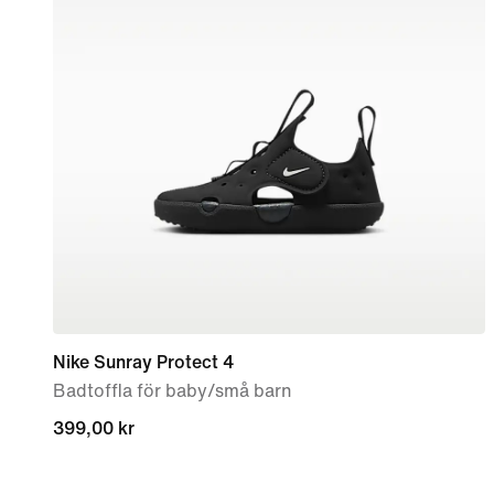
Nike Sunray Protect 4
Badtoffla för baby/små barn
399,00 kr
399,00 kr