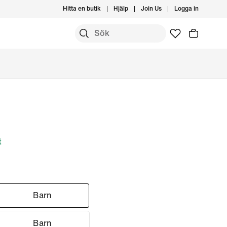
Hitta en butik
Hjälp
Join Us
Logga in
t
Barn
Barn