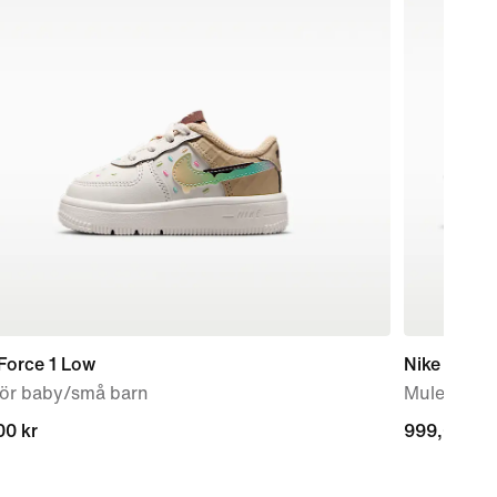
Force 1 Low
Nike Mind 
för baby/små barn
Mules för 
00 kr
00 kr
999,00 kr
999,00 kr