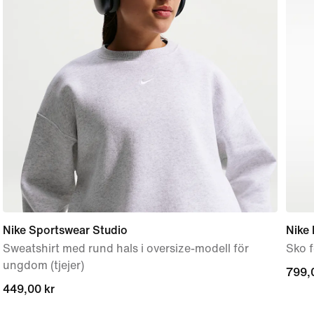
Nike Sportswear Studio
Nike 
Sweatshirt med rund hals i oversize-modell för
Sko 
ungdom (tjejer)
799,
799,
449,00 kr
449,00 kr