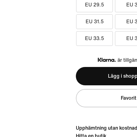
EU 29.5
EU 
EU 31.5
EU 
EU 33.5
EU 
är tillgä
Klarna
Lägg i shop
Favorit
Upphämtning utan kostna
Hitta en butik