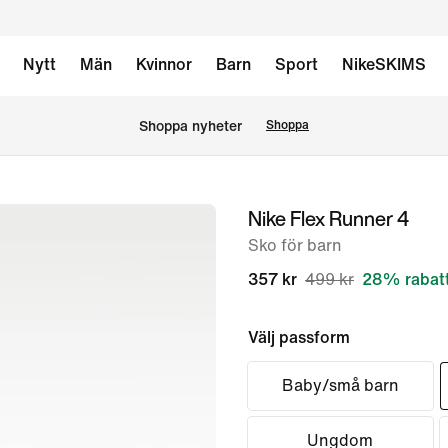
Nytt
Män
Kvinnor
Barn
Sport
NikeSKIMS
Shoppa nyheter
Shoppa
Nike Flex Runner 4
bild
1
Sko för barn
av
357 kr
499 kr
28% rabat
8
Välj passform
Baby/små barn
Ungdom