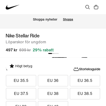
Shoppa nyheter
Shoppa
Nike Stellar Ride
Löparskor för ungdom
497 kr
699 kr
29% rabatt
Högt betyg
Välj storlek
Storleksguide
EU 35.5
EU 36
EU 36.5
EU 37.5
EU 38
EU 38.5