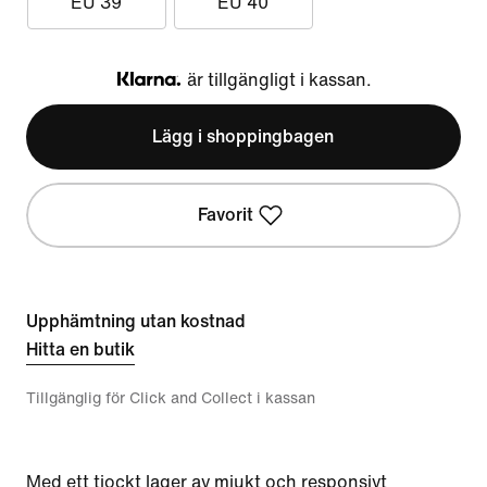
EU 39
EU 40
är tillgängligt i kassan.
Klarna
Lägg i shoppingbagen
Favorit
Upphämtning utan kostnad
Hitta en butik
Tillgänglig för Click and Collect i kassan
Med ett tjockt lager av mjukt och responsivt