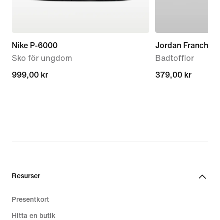
Nike P-6000
Jordan Franchise
Sko för ungdom
Badtofflor
999,00 kr
999,00 kr
379,00 kr
379,00 kr
Resurser
Presentkort
Hitta en butik