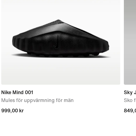
Nike Mind 001
Sky 
Mules för uppvärmning för män
Sko f
999,00 kr
999,00 kr
849,
849,