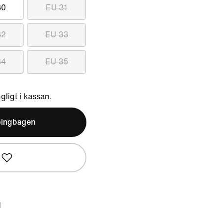
30
EU 31
32
EU 33
34
EU 35
ngligt i kassan.
pingbagen
d