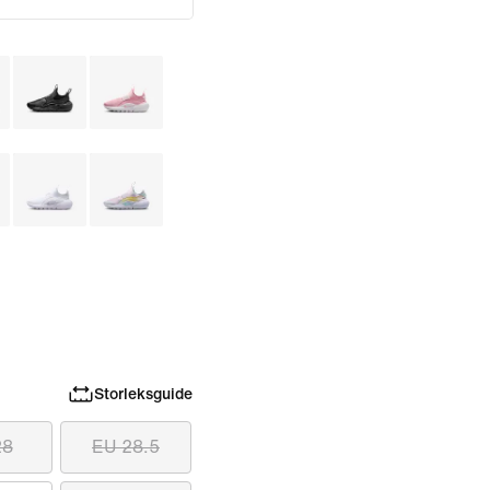
Storleksguide
28
EU 28.5