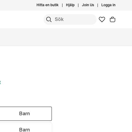
Hitta en butik
Hjälp
Join Us
Logga in
t
Barn
Barn