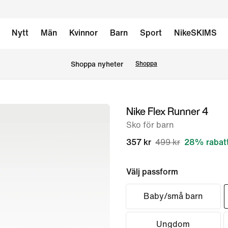
Nytt
Män
Kvinnor
Barn
Sport
NikeSKIMS
Shoppa nyheter
Shoppa
Nike Flex Runner 4
bild
1
Sko för barn
av
357 kr
499 kr
28% rabat
8
Välj passform
Baby/små barn
Ungdom