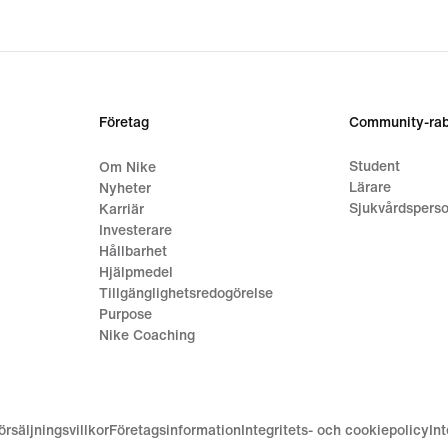
Företag
Community-rab
Student
Om Nike
Lärare
Nyheter
Sjukvårdsperso
Karriär
Investerare
Hållbarhet
Hjälpmedel
Tillgänglighetsredogörelse
Purpose
Nike Coaching
örsäljningsvillkor
Företagsinformation
Integritets- och cookiepolicy
In