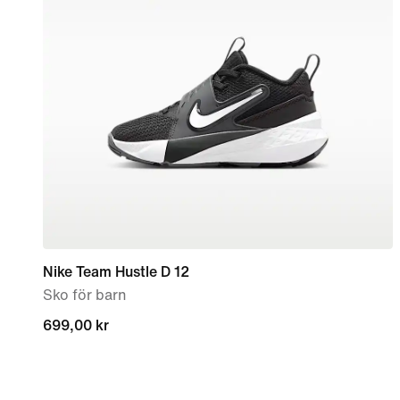
Nike Team Hustle D 12
Sko för barn
699,00 kr
699,00 kr