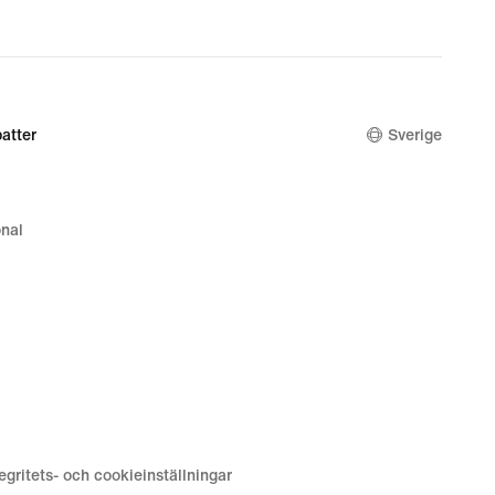
original
price
899,00 kr
atter
Sverige
nal
tegritets- och cookieinställningar