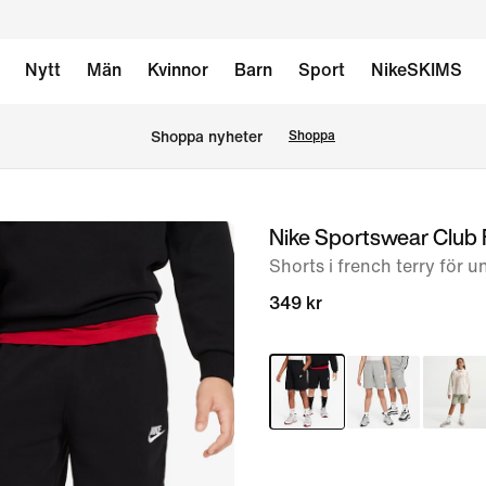
Nytt
Män
Kvinnor
Barn
Sport
NikeSKIMS
Shoppa nyheter
Shoppa
Nike Sportswear Club 
bild
1
Shorts i french terry för
av
349 kr
7