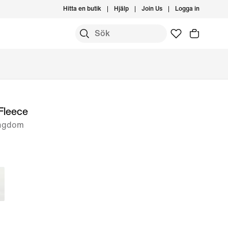
Hitta en butik
Hjälp
Join Us
Logga in
Fleece
 ungdom