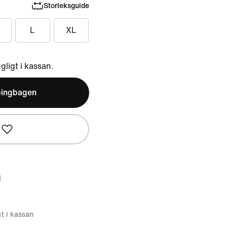
Storleksguide
L
XL
ngligt i kassan.
pingbagen
d
ct i kassan