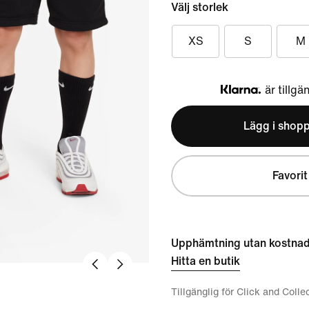
Välj storlek
XS
S
M
är tillgä
Klarna
Lägg i shop
Favorit
Upphämtning utan kostna
Hitta en butik
Tillgänglig för Click and Colle