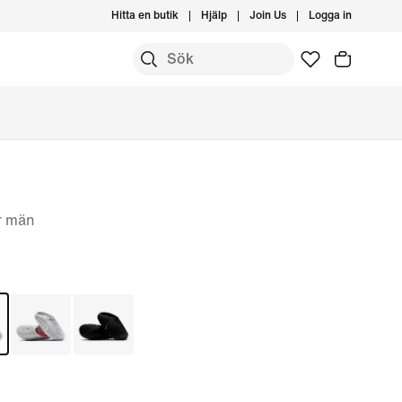
Hitta en butik
Hjälp
Join Us
Logga in
r män