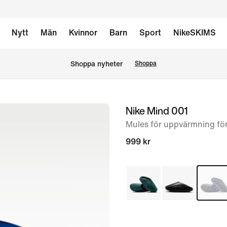
Nytt
Män
Kvinnor
Barn
Sport
NikeSKIMS
Shoppa nyheter
Shoppa
Nike Mind 001
bild
1
Mules för uppvärmning fö
av
999 kr
7