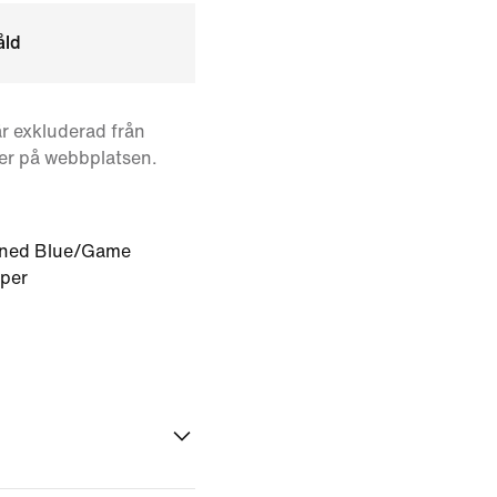
åld
r exkluderad från
er på webbplatsen.
ened Blue/Game
pper