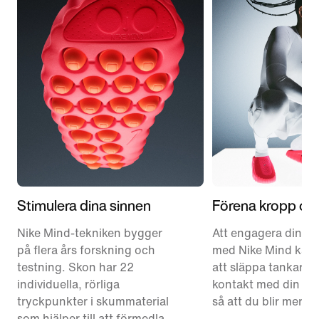
Stimulera dina sinnen
Förena kropp oc
Nike Mind-tekniken bygger
Att engagera dina 
på flera års forskning och
med Nike Mind kan 
testning. Skon har 22
att släppa tankarna
individuella, rörliga
kontakt med din om
tryckpunkter i skummaterial
så att du blir mer n
som hjälper till att förmedla