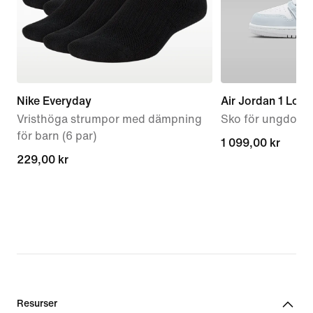
Nike Everyday
Air Jordan 1 Low
Vristhöga strumpor med dämpning
Sko för ungdom
för barn (6 par)
1 099,00 kr
1 099,00 kr
229,00 kr
229,00 kr
Resurser