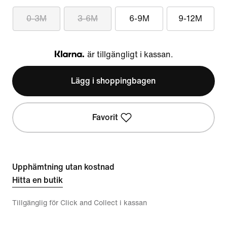
0-3M
3-6M
6-9M
9-12M
är tillgängligt i kassan.
Klarna
Lägg i shoppingbagen
Favorit
Upphämtning utan kostnad
Hitta en butik
Tillgänglig för Click and Collect i kassan