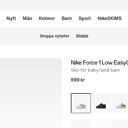
Nytt
Män
Kvinnor
Barn
Sport
NikeSKIMS
Shoppa nyheter
Shoppa
Nike Force 1 Low Easy
bild
1
Sko för baby/små barn
av
699 kr
7