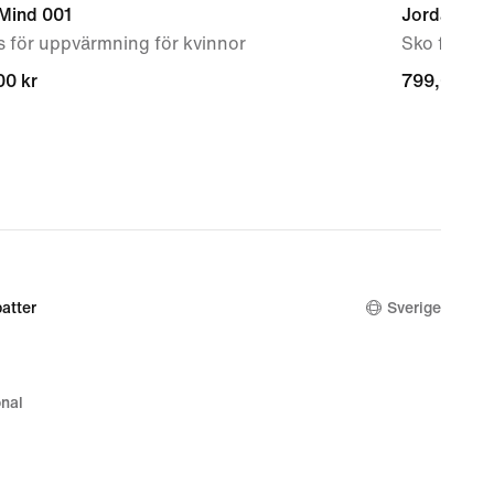
 Mind 001
Jordan 4 R
 för uppvärmning för kvinnor
Sko för ba
00 kr
00 kr
799,00 kr
799,00 kr
atter
Sverige
nal