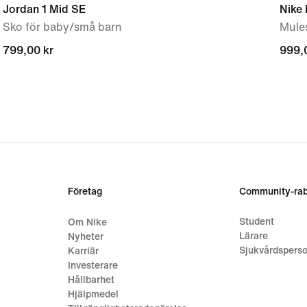
Jordan 1 Mid SE
Nike
Sko för baby/små barn
Mules
799,00 kr
799,00 kr
999,
999,
Företag
Community-rab
Student
Om Nike
Lärare
Nyheter
Sjukvårdsperso
Karriär
Investerare
Hållbarhet
Hjälpmedel