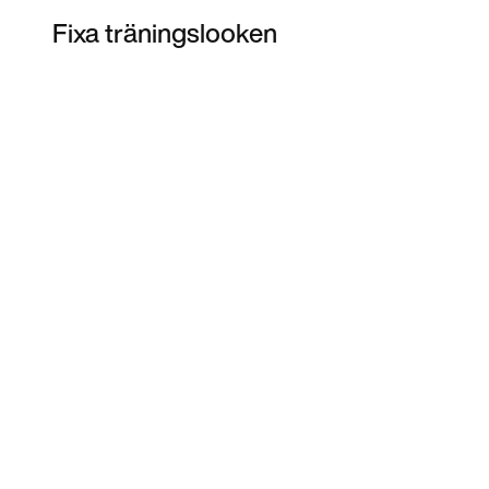
Fixa träningslooken
Item 3 of 8