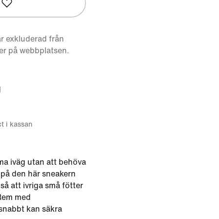
r exkluderad från
er på webbplatsen.
d
ct i kassan
a iväg utan att behöva
 på den här sneakern
å att ivriga små fötter
 Rem med
snabbt kan säkra