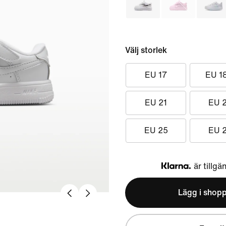
Välj storlek
EU 17
EU 1
EU 21
EU 
EU 25
EU 
är tillgä
Klarna
Lägg i shop