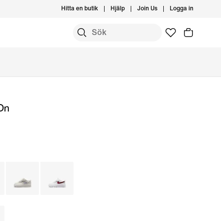
Hitta en butik
Hjälp
Join Us
Logga in
On