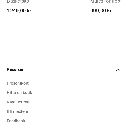
Basketsko
Mules för uppvär
1 249,00 kr
1 249,00 kr
999,00 kr
999,00 kr
Resurser
Presentkort
Hitta en butik
Nike Journal
Bli medlem
Feedback