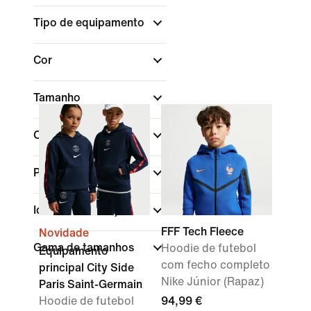
Tipo de equipamento
Cor
Tamanho
Comprar por preço
Peso do material
Idade das crianças
FFF Tech Fleece
Novidade
Gama de tamanhos
Hoodie de futebol
Equipamento
com fecho completo
principal City Side
Nike Júnior (Rapaz)
Paris Saint-Germain
Hoodie de futebol
94,99 €