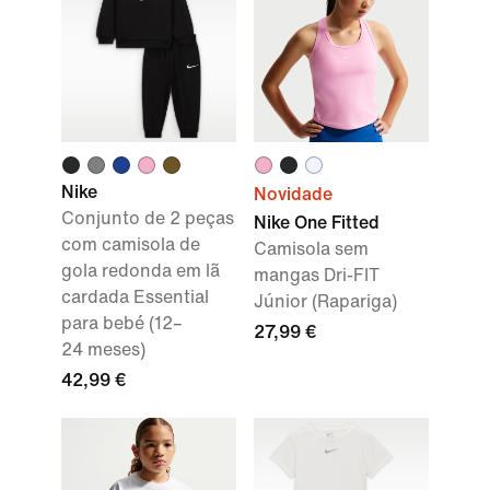
Nike
Novidade
Conjunto de 2 peças
Nike One Fitted
com camisola de
Camisola sem
gola redonda em lã
mangas Dri-FIT
cardada Essential
Júnior (Rapariga)
para bebé (12–
27,99 €
24 meses)
42,99 €