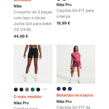
Nike Pro
Nike
Calções Dri-FIT para
Conjunto de 2 peças
criança
com laço e riscas
19,99 €
Juxta-Girl para bebé
(12-24 M)
44,99 €
+
1
Materiais reciclados
O mais vendido
Nike Pro
Nike Pro
Calções Dri-FIT de
Calções para