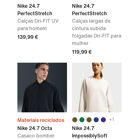
Nike 24.7
Nike 24.7
PerfectStretch
PerfectStretch
Calças Dri-FIT UV
Calças largas de
para homem
cintura subida
folgadas Dri-FIT para
139,99 €
mulher
119,99 €
+
1
Materiais reciclados
Nike 24.7 Octa
Nike 24.7
Casaco bomber
ImpossiblySoft