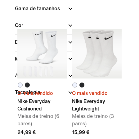
Gama de tamanhos
Cor
Desporto
(1)
Marca
Ajuste
Tecnologia
O mais vendido
O mais vendido
Nike Everyday
Nike Everyday
Cushioned
Lightweight
Meias de treino (6
Meias de treino (3
pares)
pares)
24,99 €
15,99 €