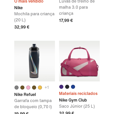
O mais vendido
Luvas de treino de
malha 3.0 para
Nike
criança
Mochila para criança
(20 L)
17,99 €
32,99 €
+
1
Materiais reciclados
Nike Refuel
Nike Gym Club
Garrafa com tampa
Saco Júnior (25 L)
de bloqueio (0,70 l)
32,99 €
19,99 €