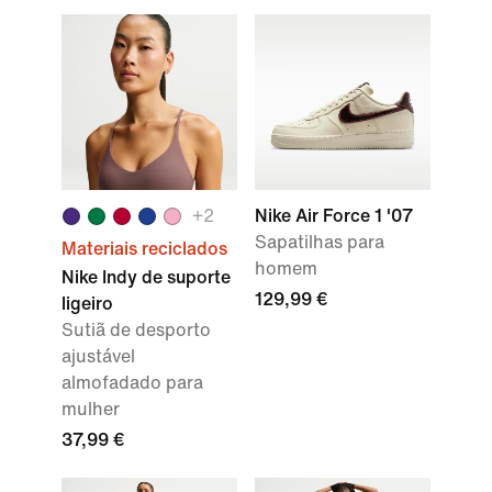
+2
Nike Air Force 1 '07
Sapatilhas para
Materiais reciclados
homem
Nike Indy de suporte
129,99 €
ligeiro
Sutiã de desporto
ajustável
almofadado para
mulher
37,99 €