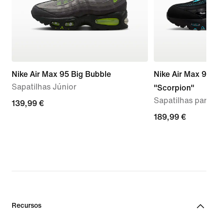
Nike Air Max 95 Big Bubble
Nike Air Max 95 
Sapatilhas Júnior
"Scorpion"
Sapatilhas para
139,99
139,99 €
€
189,99
189,99 €
€
Recursos