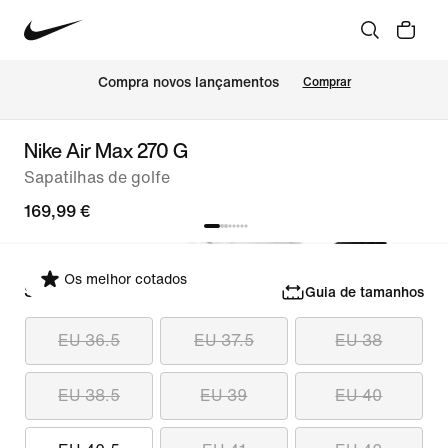
Compra novos lançamentos
Comprar
Nike Air Max 270 G
Sapatilhas de golfe
169,99 €
Os melhor cotados
Selecionar tamanho
Guia de tamanhos
EU 36.5
EU 37.5
EU 38
EU 38.5
EU 39
EU 40