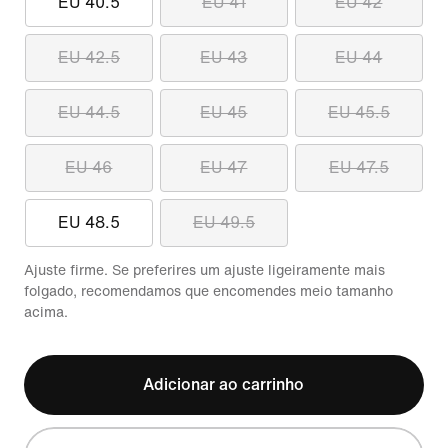
EU 40.5
EU 41
EU 42
EU 42.5
EU 43
EU 44
EU 44.5
EU 45
EU 45.5
EU 46
EU 47
EU 47.5
EU 48.5
EU 49.5
Ajuste firme. Se preferires um ajuste ligeiramente mais
folgado, recomendamos que encomendes meio tamanho
acima.
Adicionar ao carrinho