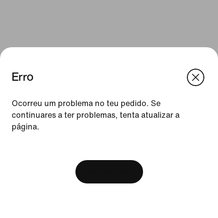
Erro
We think you are in United States.
Update your location?
Ocorreu um problema no teu pedido. Se
continuares a ter problemas, tenta atualizar a
Recursos
página.
Portugal
United States
Cartões de oferta
[ Code: D1B61E47 ]
Procurar uma loja
Ver carrinho
Nike Journal
Torna-te Member
Feedback