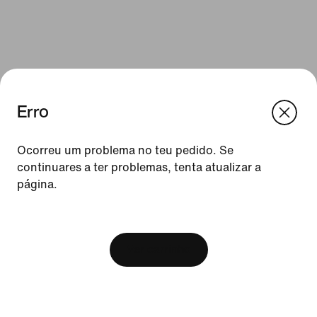
Erro
We think you are in United States.
Update your location?
Ocorreu um problema no teu pedido. Se
continuares a ter problemas, tenta atualizar a
Recursos
página.
Portugal
United States
Cartões de oferta
[ Code: D1B61E47 ]
Procurar uma loja
Ver carrinho
Nike Journal
Torna-te Member
Feedback