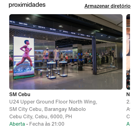
proximidades
Armazenar diretório
SM Cebu
Nike
U24 Upper Ground Floor North Wing,
2/F 
SM City Cebu, Barangay Mabolo
Ave.
Cebu City, Cebu, 6000, PH
Cebu
Aberta
• Fecha às 21:00
Aber