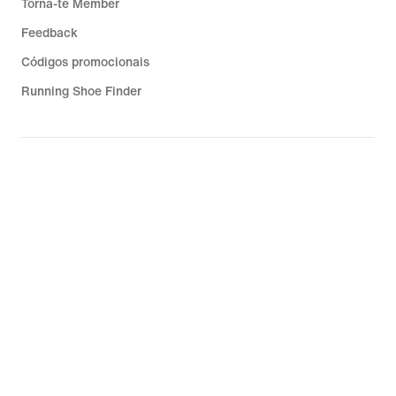
Torna-te Member
Feedback
Códigos promocionais
Running Shoe Finder
Ajuda
Empresa
Descontos da comunidade
Portugal