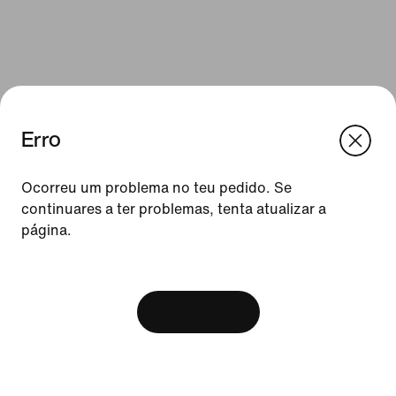
Erro
We think you are in United States.
Update your location?
Ocorreu um problema no teu pedido. Se
continuares a ter problemas, tenta atualizar a
Recursos
página.
Portugal
United States
Cartões de oferta
[ Code: D1B61E47 ]
Procurar uma loja
Ver carrinho
Nike Journal
Torna-te Member
Feedback