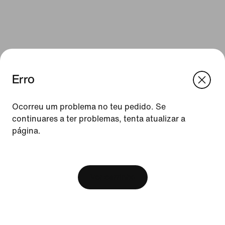
Erro
We think you are in United States.
Update your location?
Ocorreu um problema no teu pedido. Se
continuares a ter problemas, tenta atualizar a
Recursos
página.
Portugal
United States
Cartões de oferta
[ Code: D1B61E47 ]
Procurar uma loja
Ver carrinho
Nike Journal
Torna-te Member
Feedback