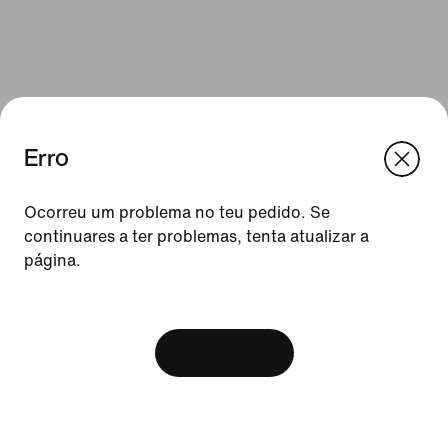
Erro
We think you are in United States.
Update your location?
Ocorreu um problema no teu pedido. Se
continuares a ter problemas, tenta atualizar a
Recursos
página.
Portugal
United States
Cartões de oferta
[ Code: D1B61E47 ]
Procurar uma loja
Ver carrinho
Nike Journal
Torna-te Member
Feedback