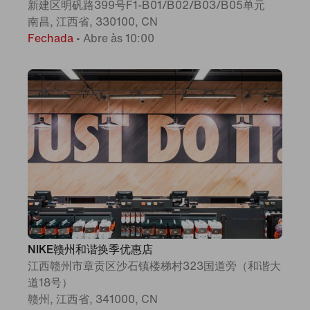
新建区明矾路399号F1-B01/B02/B03/B05单元
南昌, 江西省, 330100, CN
Fechada
•
Abre às 10:00
NIKE赣州和谐换季优惠店
江西赣州市章贡区沙石镇楼梯村323国道旁（和谐大
道18号）
赣州, 江西省, 341000, CN