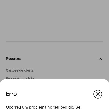
Recursos
Cartões de oferta
Procurar uma loja
Nike Journal
Erro
Torna-te Member
We think you are in United States.
Feedback
Update your location?
Ocorreu um problema no teu pedido. Se