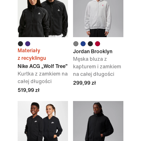
Materiały
Jordan Brooklyn
z recyklingu
Męska bluza z
Nike ACG „Wolf Tree”
kapturem i zamkiem
Kurtka z zamkiem na
na całej długości
całej długości
299,99 zł
519,99 zł