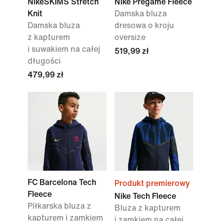
NikeSKIMS Stretch
Nike Pregame Fleece
Knit
Damska bluza
Damska bluza
dresowa o kroju
z kapturem
oversize
i suwakiem na całej
519,99 zł
długości
479,99 zł
FC Barcelona Tech
Produkt premierowy
Fleece
Nike Tech Fleece
Piłkarska bluza z
Bluza z kapturem
kapturem i zamkiem
i zamkiem na całej