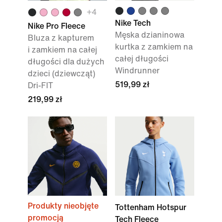
+4
Nike Tech
Nike Pro Fleece
Męska dzianinowa
Bluza z kapturem
kurtka z zamkiem na
i zamkiem na całej
całej długości
długości dla dużych
Windrunner
dzieci (dziewcząt)
519,99 zł
Dri-FIT
219,99 zł
Produkty nieobjęte
Tottenham Hotspur
promocją
Tech Fleece