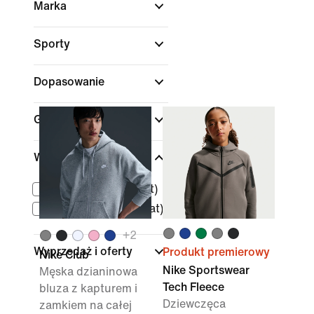
Marka
Sporty
Dopasowanie
Grubość materiału
Wiek dziecka
Małe dzieci (3–7 lat)
Duże dzieci (7–15 lat)
+
2
Wyprzedaż i oferty
Produkt premierowy
Nike Club
Nike Sportswear
Męska dzianinowa
Tech Fleece
bluza z kapturem i
Dziewczęca
zamkiem na całej