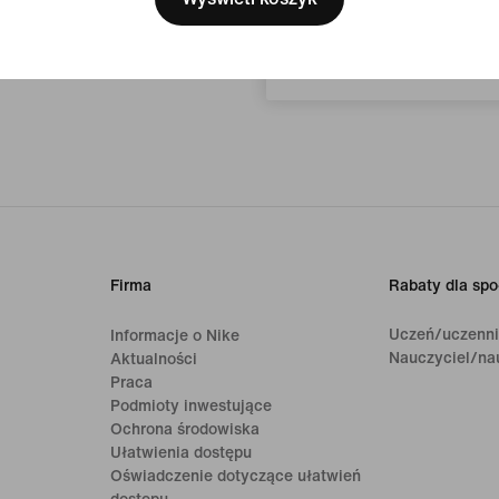
Polska
Firma
Rabaty dla spo
Uczeń/uczenn
Informacje o Nike
Nauczyciel/na
Aktualności
Praca
Podmioty inwestujące
Ochrona środowiska
Ułatwienia dostępu
Oświadczenie dotyczące ułatwień