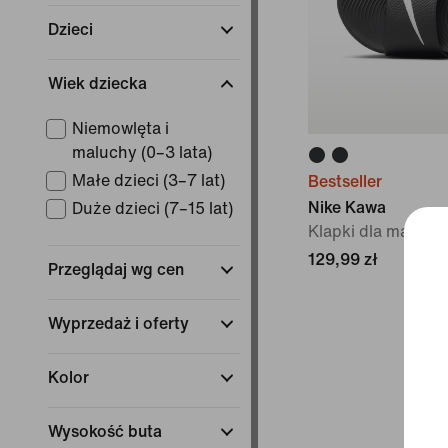
Dzieci
Wiek dziecka
Niemowlęta i
maluchy (0–3 lata)
Małe dzieci (3–7 lat)
Bestseller
Nike Kawa
Duże dzieci (7–15 lat)
Klapki dla małych
129,99 zł
Przeglądaj wg cen
Wyprzedaż i oferty
Kolor
Wysokość buta