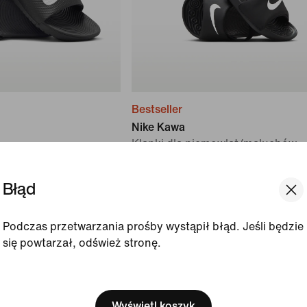
Bestseller
Nike Kawa
Klapki dla niemowląt/maluchów
/dużych dzieci
119,99 zł
Błąd
Podczas przetwarzania prośby wystąpił błąd. Jeśli będzie
się powtarzał, odśwież stronę.
[ Code: D1B61E47 ]
We think you are in United 
Update your location?
Wyświetl koszyk