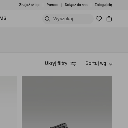
Znajdź sklep
Pomoc
Dołącz do nas
Zaloguj się
IMS
Ukryj filtry
Sortuj wg