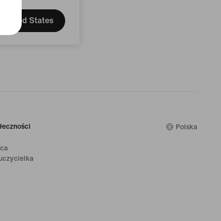
United States
łeczności
Polska
ica
uczycielka