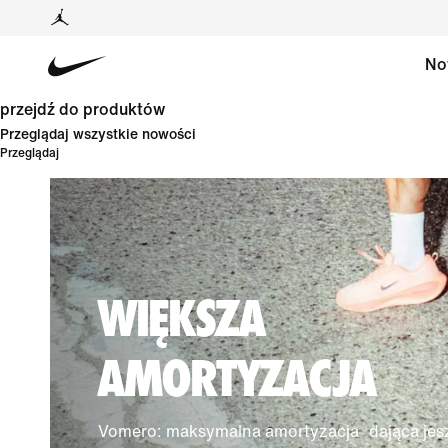
No
przejdź do produktów
Przeglądaj wszystkie nowości
Przeglądaj
WIĘKSZA
AMORTYZACJA
Vomero: maksymalna amortyzacja dająca jes