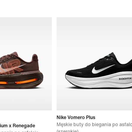
Nike Vomero Plus
Męskie buty do biegania po asfalc
ium x Renegade
(szerokie)