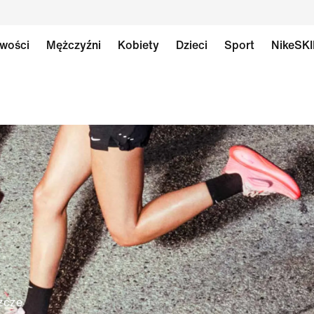
wości
Mężczyźni
Kobiety
Dzieci
Sport
NikeSK
zcze