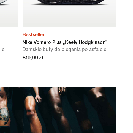
Bestseller
Nike Vomero Plus „Keely Hodgkinson”
ie
Damskie buty do biegania po asfalcie
819,99 zł