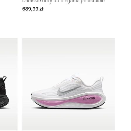
Damskie buty do biegania po asfalcie
689,99 zł