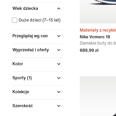
Wiek dziecka
Duże dzieci (7–15 lat)
Materiały z recykl
Przeglądaj wg cen
Nike Vomero 18
Damskie buty do b
Wyprzedaż i oferty
689,99 zł
Kolor
Sporty
(1)
Kolekcje
Szerokość