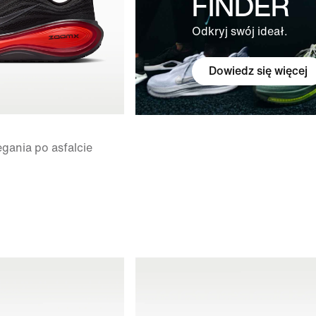
FINDER
Odkryj swój ideał.
Dowiedz się więcej
gania po asfalcie