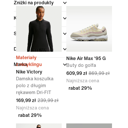
Zniżki na produkty
Kolor
Sporty
(1)
Dopasowanie
Materiały
Nike Air Max '95 G
Marka
z recyklingu
Buty do golfa
Nike Victory
609,99 zł
869,99 zł
Damska koszulka
Najniższa cena
polo z długim
rabat 29%
rękawem Dri-FIT
169,99 zł
239,99 zł
Najniższa cena
rabat 29%