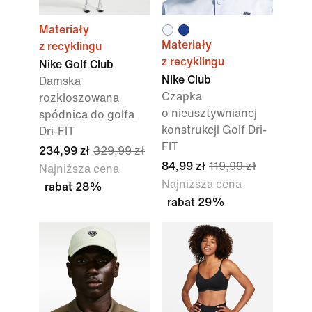
Materiały
Materiały
z recyklingu
z recyklingu
Nike Golf Club
Nike Club
Damska
Czapka
rozkloszowana
o nieusztywnianej
spódnica do golfa
konstrukcji Golf Dri-
Dri-FIT
FIT
234,99 zł
329,99 zł
84,99 zł
119,99 zł
Najniższa cena
Najniższa cena
rabat 28%
rabat 29%