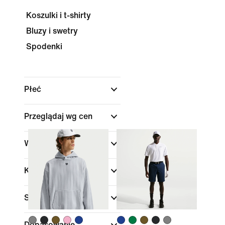
Koszulki i t-shirty
Bluzy i swetry
Spodenki
Płeć
Przeglądaj wg cen
Wyprzedaż i oferty
Kolor
Sporty
(1)
Dopasowanie