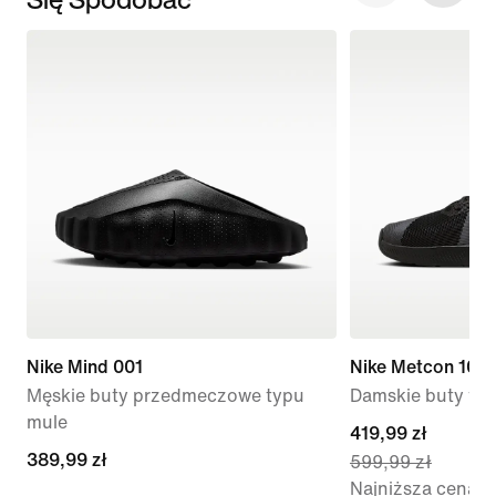
Nike Mind 001
Nike Metcon 10
Męskie buty przedmeczowe typu
Damskie buty tr
mule
current
419,99 zł
389,99 zł
389,99 zł
599,99 zł
price
Najniższa cena
419,99 zł,