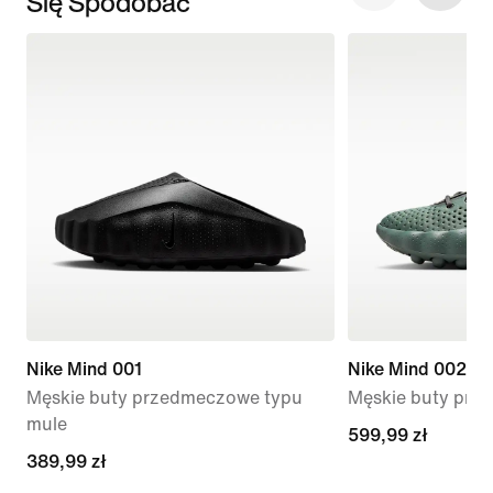
Się Spodobać
Nike Mind 001
Nike Mind 002
Męskie buty przedmeczowe typu
Męskie buty pr
mule
599,99 zł
599,99 zł
389,99 zł
389,99 zł