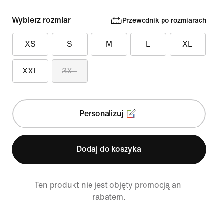
Wybierz rozmiar
Przewodnik po rozmiarach
XS
S
M
L
XL
XXL
3XL
Personalizuj
Dodaj do koszyka
Ten produkt nie jest objęty promocją ani
rabatem.