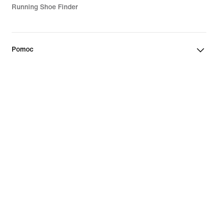
Running Shoe Finder
Pomoc
Firma
Rabaty dla społeczności
Polska
©
2026
Nike, Inc. Wszelkie prawa zastrzeżone
Przewodniki
Warunki korzystania