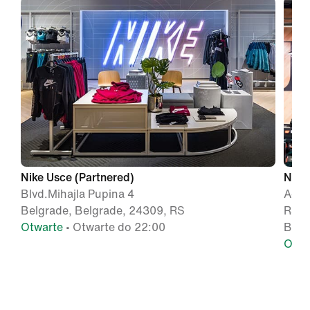
Nike Usce (Partnered)
Nike
Blvd.Mihajla Pupina 4
Ada 
Belgrade, Belgrade, 24309, RS
Radn
Otwarte
• Otwarte do 22:00
Belg
Otwa