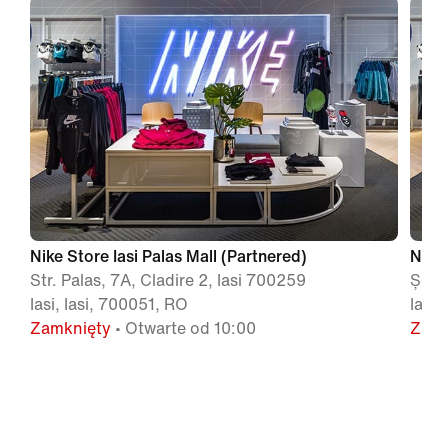
Nike Store Iasi Palas Mall (Partnered)
Nike
Str. Palas, 7A, Cladire 2, Iasi 700259
Șose
Iasi, Iasi, 700051, RO
Iasi,
Zamknięty
• Otwarte od 10:00
Zamk