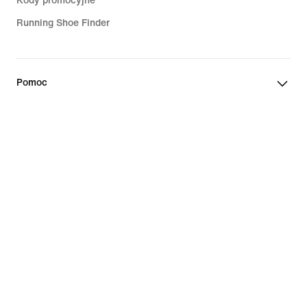
Kody promocyjne
Running Shoe Finder
Pomoc
Firma
Rabaty dla społeczności
Polska
©
2026
Nike, Inc. Wszelkie prawa zastrzeżone
Przewodniki