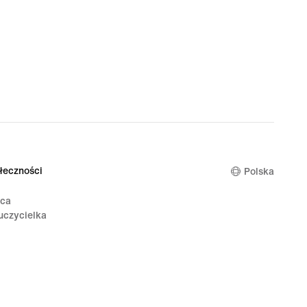
łeczności
Polska
ica
uczycielka