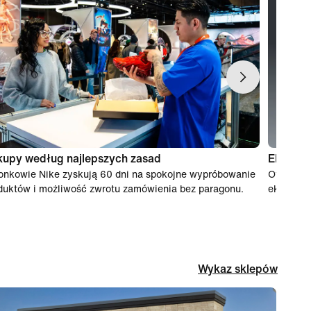
kupy według najlepszych zasad
Eksperc
onkowie Nike zyskują 60 dni na spokojne wypróbowanie
Otrzymuj
duktów i możliwość zwrotu zamówienia bez paragonu.
ekspertó
Wykaz sklepów