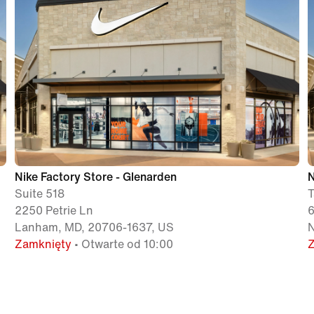
Nike Factory Store - Glenarden
N
Suite 518
T
2250 Petrie Ln
6
Lanham, MD, 20706-1637, US
N
Zamknięty
• Otwarte od 10:00