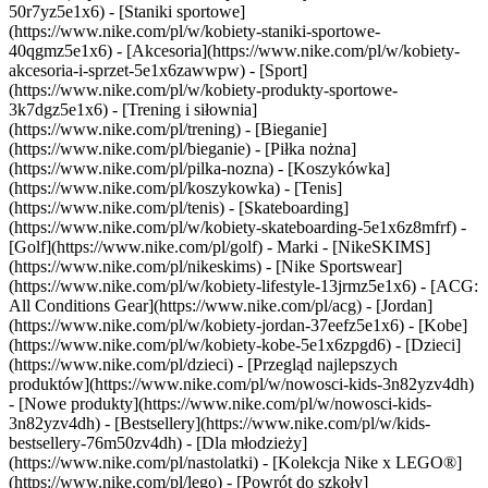
50r7yz5e1x6) - [Staniki sportowe]
(https://www.nike.com/pl/w/kobiety-staniki-sportowe-
40qgmz5e1x6) - [Akcesoria](https://www.nike.com/pl/w/kobiety-
akcesoria-i-sprzet-5e1x6zawwpw)
- [Sport]
(https://www.nike.com/pl/w/kobiety-produkty-sportowe-
3k7dgz5e1x6) - [Trening i siłownia]
(https://www.nike.com/pl/trening) - [Bieganie]
(https://www.nike.com/pl/bieganie) - [Piłka nożna]
(https://www.nike.com/pl/pilka-nozna) - [Koszykówka]
(https://www.nike.com/pl/koszykowka) - [Tenis]
(https://www.nike.com/pl/tenis) - [Skateboarding]
(https://www.nike.com/pl/w/kobiety-skateboarding-5e1x6z8mfrf) -
[Golf](https://www.nike.com/pl/golf)
- Marki - [NikeSKIMS]
(https://www.nike.com/pl/nikeskims) - [Nike Sportswear]
(https://www.nike.com/pl/w/kobiety-lifestyle-13jrmz5e1x6) - [ACG:
All Conditions Gear](https://www.nike.com/pl/acg) - [Jordan]
(https://www.nike.com/pl/w/kobiety-jordan-37eefz5e1x6) - [Kobe]
(https://www.nike.com/pl/w/kobiety-kobe-5e1x6zpgd6) - [Dzieci]
(https://www.nike.com/pl/dzieci) - [Przegląd najlepszych
produktów](https://www.nike.com/pl/w/nowosci-kids-3n82yzv4dh)
- [Nowe produkty](https://www.nike.com/pl/w/nowosci-kids-
3n82yzv4dh) - [Bestsellery](https://www.nike.com/pl/w/kids-
bestsellery-76m50zv4dh) - [Dla młodzieży]
(https://www.nike.com/pl/nastolatki) - [Kolekcja Nike x LEGO®]
(https://www.nike.com/pl/lego) - [Powrót do szkoły]