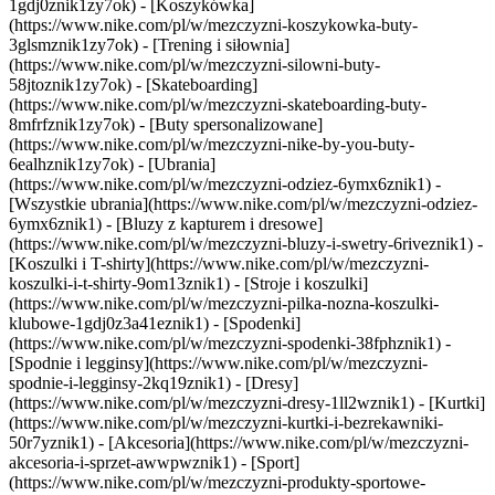
1gdj0znik1zy7ok) - [Koszykówka]
(https://www.nike.com/pl/w/mezczyzni-koszykowka-buty-
3glsmznik1zy7ok) - [Trening i siłownia]
(https://www.nike.com/pl/w/mezczyzni-silowni-buty-
58jtoznik1zy7ok) - [Skateboarding]
(https://www.nike.com/pl/w/mezczyzni-skateboarding-buty-
8mfrfznik1zy7ok) - [Buty spersonalizowane]
(https://www.nike.com/pl/w/mezczyzni-nike-by-you-buty-
6ealhznik1zy7ok)
- [Ubrania]
(https://www.nike.com/pl/w/mezczyzni-odziez-6ymx6znik1) -
[Wszystkie ubrania](https://www.nike.com/pl/w/mezczyzni-odziez-
6ymx6znik1) - [Bluzy z kapturem i dresowe]
(https://www.nike.com/pl/w/mezczyzni-bluzy-i-swetry-6riveznik1) -
[Koszulki i T-shirty](https://www.nike.com/pl/w/mezczyzni-
koszulki-i-t-shirty-9om13znik1) - [Stroje i koszulki]
(https://www.nike.com/pl/w/mezczyzni-pilka-nozna-koszulki-
klubowe-1gdj0z3a41eznik1) - [Spodenki]
(https://www.nike.com/pl/w/mezczyzni-spodenki-38fphznik1) -
[Spodnie i legginsy](https://www.nike.com/pl/w/mezczyzni-
spodnie-i-legginsy-2kq19znik1) - [Dresy]
(https://www.nike.com/pl/w/mezczyzni-dresy-1ll2wznik1) - [Kurtki]
(https://www.nike.com/pl/w/mezczyzni-kurtki-i-bezrekawniki-
50r7yznik1) - [Akcesoria](https://www.nike.com/pl/w/mezczyzni-
akcesoria-i-sprzet-awwpwznik1)
- [Sport]
(https://www.nike.com/pl/w/mezczyzni-produkty-sportowe-