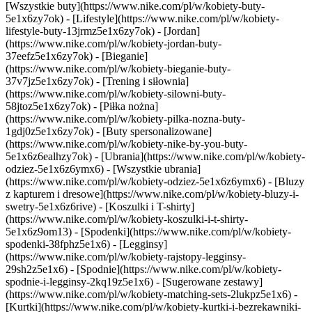
[Wszystkie buty](https://www.nike.com/pl/w/kobiety-buty-
5e1x6zy7ok) - [Lifestyle](https://www.nike.com/pl/w/kobiety-
lifestyle-buty-13jrmz5e1x6zy7ok) - [Jordan]
(https://www.nike.com/pl/w/kobiety-jordan-buty-
37eefz5e1x6zy7ok) - [Bieganie]
(https://www.nike.com/pl/w/kobiety-bieganie-buty-
37v7jz5e1x6zy7ok) - [Trening i siłownia]
(https://www.nike.com/pl/w/kobiety-silowni-buty-
58jtoz5e1x6zy7ok) - [Piłka nożna]
(https://www.nike.com/pl/w/kobiety-pilka-nozna-buty-
1gdj0z5e1x6zy7ok) - [Buty spersonalizowane]
(https://www.nike.com/pl/w/kobiety-nike-by-you-buty-
5e1x6z6ealhzy7ok)
- [Ubrania](https://www.nike.com/pl/w/kobiety-
odziez-5e1x6z6ymx6) - [Wszystkie ubrania]
(https://www.nike.com/pl/w/kobiety-odziez-5e1x6z6ymx6) - [Bluzy
z kapturem i dresowe](https://www.nike.com/pl/w/kobiety-bluzy-i-
swetry-5e1x6z6rive) - [Koszulki i T-shirty]
(https://www.nike.com/pl/w/kobiety-koszulki-i-t-shirty-
5e1x6z9om13) - [Spodenki](https://www.nike.com/pl/w/kobiety-
spodenki-38fphz5e1x6) - [Legginsy]
(https://www.nike.com/pl/w/kobiety-rajstopy-legginsy-
29sh2z5e1x6) - [Spodnie](https://www.nike.com/pl/w/kobiety-
spodnie-i-legginsy-2kq19z5e1x6) - [Sugerowane zestawy]
(https://www.nike.com/pl/w/kobiety-matching-sets-2lukpz5e1x6) -
[Kurtki](https://www.nike.com/pl/w/kobiety-kurtki-i-bezrekawniki-