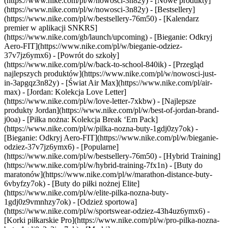
(https://www.nike.com/pl/w/nowosci-3n82y) - [Nowe produkty]
(https://www.nike.com/pl/w/nowosci-3n82y) - [Bestsellery]
(https://www.nike.com/pl/w/bestsellery-76m50) - [Kalendarz
premier w aplikacji SNKRS]
(https://www.nike.com/gb/launch/upcoming) - [Bieganie: Odkryj
Aero-FIT](https://www.nike.com/pl/w/bieganie-odziez-
37v7jz6ymx6) - [Powrót do szkoły]
(https://www.nike.com/pl/w/back-to-school-840ik)
- [Przegląd
najlepszych produktów](https://www.nike.com/pl/w/nowosci-just-
in-3apgqz3n82y) - [Świat Air Max](https://www.nike.com/pl/air-
max) - [Jordan: Kolekcja Love Letter]
(https://www.nike.com/pl/w/love-letter-7xkbw) - [Najlepsze
produkty Jordan](https://www.nike.com/pl/w/best-of-jordan-brand-
j0oa) - [Piłka nożna: Kolekcja Break ‘Em Pack]
(https://www.nike.com/pl/w/pilka-nozna-buty-1gdj0zy7ok) -
[Bieganie: Odkryj Aero-FIT](https://www.nike.com/pl/w/bieganie-
odziez-37v7jz6ymx6)
- [Popularne]
(https://www.nike.com/pl/w/bestsellery-76m50) - [Hybrid Training]
(https://www.nike.com/pl/w/hybrid-training-7fx1n) - [Buty do
maratonów](https://www.nike.com/pl/w/marathon-distance-buty-
6vbyfzy7ok) - [Buty do piłki nożnej Elite]
(https://www.nike.com/pl/w/elite-pilka-nozna-buty-
1gdj0z9vmnhzy7ok) - [Odzież sportowa]
(https://www.nike.com/pl/w/sportswear-odziez-43h4uz6ymx6) -
[Korki piłkarskie Pro](https://www.nike.com/pl/w/pro-pilka-nozna-