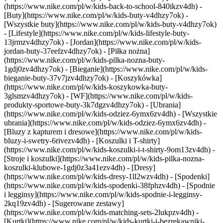
(https://www.nike.com/pl/w/kids-back-to-school-840ikzv4dh)
-
[Buty](https://www.nike.com/pl/w/kids-buty-v4dhzy7ok) -
[Wszystkie buty](https://www.nike.com/pl/w/kids-buty-v4dhzy7ok)
- [Lifestyle](https://www.nike.com/pl/w/kids-lifestyle-buty-
13jrmzv4dhzy7ok) - [Jordan](https://www.nike.com/pl/w/kids-
jordan-buty-37eefzv4dhzy7ok) - [Piłka nożna]
(https://www.nike.com/pl/w/kids-pilka-nozna-buty-
1gdj0zv4dhzy7ok) - [Bieganie](https://www.nike.com/pl/w/kids-
bieganie-buty-37v7jzv4dhzy7ok) - [Koszykówka]
(https://www.nike.com/pl/w/kids-koszykowka-buty-
3glsmzv4dhzy7ok) - [WF](https://www.nike.com/pl/w/kids-
produkty-sportowe-buty-3k7dgzv4dhzy7ok)
- [Ubrania]
(https://www.nike.com/pl/w/kids-odziez-6ymx6zv4dh) - [Wszystkie
ubrania](https://www.nike.com/pl/w/kids-odziez-6ymx6zv4dh) -
[Bluzy z kapturem i dresowe](https://www.nike.com/pl/w/kids-
bluzy-i-swetry-6rivezv4dh) - [Koszulki i T-shirty]
(https://www.nike.com/pl/w/kids-koszulki-i-t-shirty-9om13zv4dh) -
[Stroje i koszulki](https://www.nike.com/pl/w/kids-pilka-nozna-
koszulki-klubowe-1gdj0z3a41ezv4dh) - [Dresy]
(https://www.nike.com/pl/w/kids-dresy-1ll2wzv4dh) - [Spodenki]
(https://www.nike.com/pl/w/kids-spodenki-38fphzv4dh) - [Spodnie
i legginsy](https://www.nike.com/pl/w/kids-spodnie-i-legginsy-
2kq19zv4dh) - [Sugerowane zestawy]
(https://www.nike.com/pl/w/kids-matching-sets-2lukpzv4dh) -
[Kurtki](https://www.nike.com/pl/w/kids-kurtki-i-bezrekawniki-