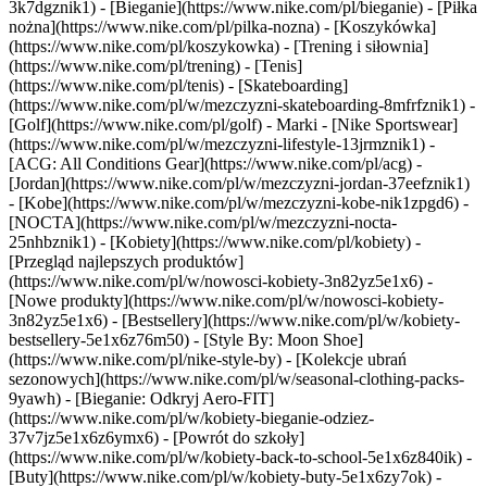
3k7dgznik1) - [Bieganie](https://www.nike.com/pl/bieganie) - [Piłka
nożna](https://www.nike.com/pl/pilka-nozna) - [Koszykówka]
(https://www.nike.com/pl/koszykowka) - [Trening i siłownia]
(https://www.nike.com/pl/trening) - [Tenis]
(https://www.nike.com/pl/tenis) - [Skateboarding]
(https://www.nike.com/pl/w/mezczyzni-skateboarding-8mfrfznik1) -
[Golf](https://www.nike.com/pl/golf)
- Marki - [Nike Sportswear]
(https://www.nike.com/pl/w/mezczyzni-lifestyle-13jrmznik1) -
[ACG: All Conditions Gear](https://www.nike.com/pl/acg) -
[Jordan](https://www.nike.com/pl/w/mezczyzni-jordan-37eefznik1)
- [Kobe](https://www.nike.com/pl/w/mezczyzni-kobe-nik1zpgd6) -
[NOCTA](https://www.nike.com/pl/w/mezczyzni-nocta-
25nhbznik1) - [Kobiety](https://www.nike.com/pl/kobiety) -
[Przegląd najlepszych produktów]
(https://www.nike.com/pl/w/nowosci-kobiety-3n82yz5e1x6) -
[Nowe produkty](https://www.nike.com/pl/w/nowosci-kobiety-
3n82yz5e1x6) - [Bestsellery](https://www.nike.com/pl/w/kobiety-
bestsellery-5e1x6z76m50) - [Style By: Moon Shoe]
(https://www.nike.com/pl/nike-style-by) - [Kolekcje ubrań
sezonowych](https://www.nike.com/pl/w/seasonal-clothing-packs-
9yawh) - [Bieganie: Odkryj Aero-FIT]
(https://www.nike.com/pl/w/kobiety-bieganie-odziez-
37v7jz5e1x6z6ymx6) - [Powrót do szkoły]
(https://www.nike.com/pl/w/kobiety-back-to-school-5e1x6z840ik)
-
[Buty](https://www.nike.com/pl/w/kobiety-buty-5e1x6zy7ok) -