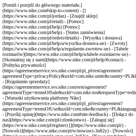
[Pomiń i przejdź do głównego materiału.]
(https://www.nike.com#skip-to-content) - []
(https://www.nike.com/pl/jordan)
- [Znajdź sklep]
(https://www.nike.com/pl/retail) - [Pomoc]
(https://www.nike.com/pl/help) [Pomoc]
(https://www.nike.com/pl/help) - [Status zamówienia]
(https://www.nike.com/pl/orders/details) - [Wysyłka i dostawa]
(https://www.nike.com/pl/help/a/wysylka-dostawa-ue) - [Zwroty]
(https://www.nike.com/pl/help/a/regulamin-zwrotow-ue) - [Tabele
rozmiarów](https://www.nike.com/pl/help/a/tabele-rozmiarow-ue) -
[Skontaktuj się z nami](https://www.nike.com/pl/help/#contact) -
[Polityka prywatności]
(https://agreementservice.svs.nike.com/pl/pl_pl/rest/agreement?
agreementType=privacyPolicy&uxId=com.nike.unite&country=PL&l
- [Regulamin sprzedaży]
(https://agreementservice.svs.nike.com/rest/agreement?
agreementType=termsOfSale&uxId=com.nike.tos&requestType=redir
- [Warunki użytkowania platformy Nike]
(https://agreementservice.svs.nike.com/pl/pl_pl/rest/agreement?
agreementType=termsOfUse&uxId=com.nike&country=PL&language=
- [Prześlij opinię](https://www.nike.com#site-feedback) - [Dołącz do
nas](https://www.nike.com/pl/czlonkostwo) - [Zaloguj się]
(https://www.nike.com/pl/register)
[](https://www.nike.com/pl/) -
[Nowości](https://www.nike.com/pl/w/nowosci-3n82y) - [Nowości]