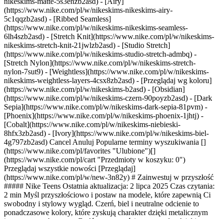
nikeskims-matte-5s3enzb2asd) - [Airy]
(https://www.nike.com/pl/w/nikeskims-nikeskims-airy-
5c1qqzb2asd) - [Ribbed Seamless]
(https://www.nike.com/pl/w/nikeskims-nikeskims-seamless-
6lh4szb2asd) - [Stretch Knit](https://www.nike.com/pl/w/nikeskims-
nikeskims-stretch-knit-21jwlzb2asd) - [Studio Stretch]
(https://www.nike.com/pl/w/nikeskims-studio-stretch-admbq) -
[Stretch Nylon](https://www.nike.com/pl/w/nikeskims-stretch-
nylon-7sut9) - [Weightless](https://www.nike.com/pl/w/nikeskims-
nikeskims-weightless-layers-4csx8zb2asd)
- [Przeglądaj wg koloru](https://www.nike.com/pl/w/nikeskims-b2asd) - [Obsidian](https://www.nike.com/pl/w/nikeskims-czern-90poyzb2asd) - [Dark Sepia](https://www.nike.com/pl/w/nikeskims-dark-sepia-81pvm) - [Phoenix](https://www.nike.com/pl/w/nikeskims-phoenix-1jhtj) - [Cobalt](https://www.nike.com/pl/w/nikeskims-niebieski-8hfx3zb2asd) - [Ivory](https://www.nike.com/pl/w/nikeskims-biel-4g797zb2asd) Cancel Anuluj Popularne terminy wyszukiwania [](https://www.nike.com/pl/favorites "Ulubione")[](https://www.nike.com/pl/cart "Przedmioty w koszyku: 0") Przeglądaj wszystkie nowości [Przeglądaj](https://www.nike.com/pl/w/new-3n82y) # Zainwestuj w przyszłość ##### Nike Teens Ostatnia aktualizacja: 2 lipca 2025 Czas czytania: 2 min Myśl przyszłościowo i postaw na modele, które zapewnią Ci swobodny i stylowy wygląd. Czerń, biel i neutralne odcienie to ponadczasowe kolory, które zyskują charakter dzięki metalicznym i neonowym akcentom. Bądź w gotowości na wszystko dzięki praktycznym ubraniom o prostych fasonach. Niezależnie od tego, czy jesteś w ruchu, czy chcesz podkręcić swój codzienny styl, ta kolekcja sprawdzi się w każdej sytuacji. ![Nike Teens: zainwestuj w przyszłość](https://static.nike.com/a/images/f_auto/dpr_1.0,cs_srgb/h_2319,c_limit/0d2edced-3299-4672-a3f4-6a55d86b3e85/nike-teens-zainwestuj-w%C2%A0przysz%C5%82o%C5%9B%C4%87.png) ## Odciśnij swój ślad ✅ __Bierz się do pracy:__ Wybierając produkty, pomyśl, jakim celom mają służyć. Legginsy Nike Pro i koszulka bez rękawów Dri-FIT dodadzą Ci pewności siebie podczas ruchu, a ciemne, neutralne kolory i neonowe elementy zapewnią stylowy wygląd. ✅ __Postaw na funkcjonalność:__ Dodaj praktyczne warstwy, takie jak bezrękawnik Nike Sportswear Therma-FIT, które sprawią, że będzie Ci wygodnie w każdej sytuacji. __✅ Wyróżnij się z tłumu:__ Wykończ stylizację metalicznymi akcentami. Biżuteria, paznokcie i akcesoria do włosów dodadzą Ci blasku. ![Nike Teens: zainwestuj w przyszłość](https://static.nike.com/a/images/f_auto/dpr_1.0,cs_srgb/h_2319,c_limit/ca3dc4d2-adea-461c-bea0-97caf6b063e6/nike-teens-zainwestuj-w%C2%A0przysz%C5%82o%C5%9B%C4%87.png) ## „Uwielbiam sposób, w jaki te spodnie poruszają się ze mną i wokół mnie podczas tańca. Są wygodne, a zarazem śliczne”. ## – Fleur tancerka ![Nike Teens: zainwestuj w przyszłość](https://static.nike.com/a/images/f_auto/dpr_1.0,cs_srgb/h_2319,c_limit/80e1e56e-ed97-4ac8-b367-e86f838749a7/nike-teens-zainwestuj-w%C2%A0przysz%C5%82o%C5%9B%C4%87.png) ## Ultrafunkcjonalna moda Stwórz stylizacje, które dotrzymają Ci kroku w ruchu. Od spodni z tkaniny Nike Sportswear po kurtkę Nike Sportswear, która podkreśli Twój blask – skompletuj strój, który da Ci pewność siebie i będzie gotowy na wszystko. [Przeglądaj stylizację](#) Data pierwszej publikacji: 1 lipca 2025 Zasoby [Karty upominkowe](https://www.nike.com/pl/karty-upominkowe) [Firmowe karty upominkowe](https://nikegiftcardsforbusiness.com/) [Znajdź sklep](https://www.nike.com/pl/retail/) [Nike Journal](https://www.nike.com/pl/historie) [Dołącz do społeczności członkowskiej](https://www.nike.com/pl/czlonkostwo) [Prześlij opinię](https://www.nike.com#site-feedback) [Kody promocyjne](https://www.nike.com/pl/kod-promocyjny) [Running Shoe Finder](https://www.nike.com/pl/bieganie/wyszukiwarka-butow) Pomoc [Uzyskaj pomoc](https://www.nike.com/pl/help) [Status zamówienia](https://www.nike.com/pl/orders/details) [Wysyłka i dostawa](https://www.nike.com/pl/help/a/wysylka-dostawa-ue) [Zwroty](https://www.nike.com/pl/help/a/regulamin-zwrotow-ue) [Opcje płatności](https://www.nike.com/pl/help/a/opcje-platnosci-ue) [Skontaktuj się z nami](https://www.nike.com/pl/help/#contact) [Opinie](https://www.nike.com/pl/help/a/oceny) Firma [Informacje o Nike](https://about.nike.com/) [Aktualności](https://news.nike.com/) [Praca](https://jobs.nike.com/) [Podmioty inwestujące](https://investors.nike.com/) [Ochrona środowiska](https://www.nike.com/pl/zrownowazony-rozwoj) [Ułatwienia dostępu](https://www.nike.com/accessibility) [Oświadczenie dotyczące ułatwień dostępu](https://www.nike.com/pl/accessibility/statement) [Cel](https://www.nike.com/pl/cel) [Nike Coaching](https://www.nike.com/pl/coaching) Rabaty dla społeczności [Uczeń/uczennica](https://services.sheerid.com/verify/68d15e386bcf0b059b3b1708/?locale=pl) [Nauczyciel/nauczycielka](https://urldefense.com/v3/__https://services.sheerid.com/verify/68dcfa47c3f2fd1cd3069a9c/?locale=pl__%3B%21%21KLCbKzk%21nTvDkRbY-BbSpoWsFhAQdmMrehEzU3loDux4_exRVjO9--Ik_EbQNJ3bX2gkEwR7F9cVVROFKqLxE4B8uW6bnx75pXo_VA%24) [Zasoby](https://www.nike.com/pl/help) [Karty upominkowe](https://www.nike.com/pl/karty-upominkowe) [Firmowe karty upominkowe](https://nikegiftcardsforbusiness.com/) [Znajdź sklep](https://www.nike.com/pl/retail/) [Nike Journal](https://www.nike.com/pl/historie) [Dołącz do społeczności członkowskiej](https://www.nike.com/pl/czlonkostwo) [Prześlij opinię](https://www.nike.com#site-feedback) [Kody promocyjne](https://www.nike.com/pl/kod-promocyjny) [Running Shoe Finder](https://www.nike.com/pl/bieganie/wyszukiwarka-butow) [Pomoc](https://www.nike.com/pl/help) [Uzyskaj pomoc](https://www.nike.com/pl/help) [Status zamówienia](https://www.nike.com/pl/orders/details) [Wysyłka i dostawa](https://www.nike.com/pl/help/a/wysylka-dostawa-ue) [Zwroty](https://www.nike.com/pl/help/a/regulamin-zwrotow-ue) [Opcje płatności](https://www.nike.com/pl/help/a/opcje-platnosci-ue) [Skontaktuj się z nami](https://www.nike.com/pl/help/#contact) [Opinie](https://www.nike.com/pl/help/a/oceny) [Firma](https://about.nike.com/en) [Informacje o Nike](https://about.nike.com/) [Aktualności](https://news.nike.com/) [Praca](https://jobs.nike.com/) [Podmioty inwestujące](https://investors.nike.com/) [Ochrona środowiska](https://www.nike.com/pl/zrownowazony-rozwoj) [Ułatwienia dostępu](https://www.nike.com/accessibility) [Oświadczenie dotyczące ułatwień dostępu](https://www.nike.com/pl/accessibility/statement) [Cel](https://www.nike.com/pl/cel) [Nike Coaching](https://www.nike.com/pl/coaching) ## Rabaty dla społeczności [Uczeń/uczennica](https://services.sheerid.com/verify/68d15e386bcf0b059b3b1708/?locale=pl) [Nauczyciel/nauczycielka](https://urldefense.com/v3/__https://services.sheerid.com/verify/68dcfa47c3f2fd1cd3069a9c/?locale=pl__%3B%21%21KLCbKzk%21nTvDkRbY-BbSpoWsFhAQdmMrehEzU3loDux4_exRVjO9--Ik_EbQNJ3bX2gkEwR7F9cVVROFKqLxE4B8uW6bnx75pXo_VA%24) Polska - © 2026 Nike, Inc. Wszelkie prawa zastrzeżone - Przewodniki - [Nike Air](https://www.nike.com/pl/air) - [Nike Air Max](https://www.nike.com/pl/air-max) - [Nike FlyEase](https://www.nike.com/pl/flyease) - [Nike Pegasus](https://www.nike.com/pl/running/runningzoom-pegasus-37) - [Nike React](https://www.nike.com/pl/react) - [Nike Vaporfly](https://www.nike.com/pl/running/vaporfly) - [Warunki korzystania](https://agreementservice.svs.nike.com/pl/pl_pl/rest/agreement?agreementType=termsOfUse&uxId=com.nike&country=PL&language=pl&requestType=redirect) - [Regulamin sprzedaży](https://agreementservice.svs.nike.com/rest/agreement?agreementType=termsOfSale&uxId=com.nike.tos&requestType=redirect) - [Dane firmy](https://www.nike.com/pl/help/a/dane-firmy) - [Polityka prywatności i zasady dotyczące plików cookie](https://agreementservice.svs.nike.com/pl/pl_pl/rest/agreement?agreementType=privacyPolicy&uxId=com.nike.unite&country=PL&language=pl&requestType=redirect) - [Ustawienia prywatności i zasad dotyczących plików cookie](https://www.nike.com/pl/guest/settings/privacy) ## Africa - [__Egypt__ \ English](https://www.nike.com/eg/) - [__Morocco__ \ English](https://www.nike.com/ma/en/) - [__Maroc__ \ Français](https://www.nike.com/ma/) - [__South Africa__ \ English](https://www.nike.com/za/) ## Americas - [__Argentina__ \ Español](https://www.nike.com.ar) - [__Brasil__ \ Português](https://www.nike.com.br) - [__Canada__ \ English](https://www.nike.com/ca/) - [__Canada__ \ Français](https://www.nike.com/ca/fr/) - [__Chile__ \ Español](https://www.nike.cl) - [__Colombia__ \ Español](https://www.nike.com.co) - [__México__ \ Español](https://www.nike.com/mx/) - [__Peru__ \ Español](https://www.nike.com.pe) - [__Puerto Rico__ \ Español](https://www.nike.com/pr/) - [__United States__ \ English](https://www.nike.com) - [__Estados Unidos__ \ Español](https://www.nike.com/us/es/) - [__Uruguay__ \ Español](https://www.nike.com.uy) - [__Latin America__ \ Español](https://www.nike.com/xl/) ## Asia Pacific - [__Australia__ \ English](https://www.nike.com/au/) - [__中国大陆__ \ 简体中文](https://www.nike.com.cn/) - [__Hong Kong__ \ English](https://www.nike.com.hk/) - [__香港__ \ 繁體中文](https://www.nike.com.hk/) - [__India__ \ English](https://www.nike.in/) - [__Indonesia__ \ English](https://www.nike.com/id/) - [__Japan__ \ English](https://www.nike.com/jp/en/) - [__日本__ \ 日本語](https://www.nike.com/jp/) - [__대한민국__ \ 한국어](https://www.nike.com/kr/) - [__Malaysia__ \ English](https://www.nike.com/my/) - [__New Zealand__ \ English](https://www.nike.com/nz/) - [__Philippines__ \ English](https://www.nike.com/ph/) - [__Singapore__ \ English](https://www.nike.com/sg/) - [__台灣__ \ 繁體中文](https://www.nike.com/tw/) - [__ไทย__ \ ภาษาไทย](https://www.nike.com/th/) - [__Vietnam__ \ English](https://www.nike.com/vn/) ## Europe - [__Österreich__ \ Deutsch](https://www.nike.com/at/) - [__Austria__ \ English](https://www.nike.com/at/en/) - [__Belgien__ \ Deutsch](https://www.nike.com/be/de/) - [__Belgium__ \ English](https://www.nike.com/be/en/) - [__Belgique__ \ Français](https://www.nike.com/be/fr/) - [__België__ \ Nederlands](https://www.nike.com/be/) - [__Bulgaria__ \ English](https://www.nike.com/bg/) - [__Croatia__ \ English](https://w