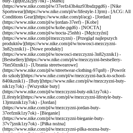
buty-1gdj0z2a2jzy7ok)
- [Marki]
(https://www.nike.com/pl/w/37eefz43h4uz93bsdzpgd6) - [Nike
Sportswear](https://www.nike.com/pl/w/lifestyle-13jrm) - [ACG: All
Conditions Gear](https://www.nike.com/pl/acg) - [Jordan]
(https://www.nike.com/pl/w/jordan-37eef) - [Kobe]
(https://www.nike.com/pl/w/kobe-pgd6) - [NOCTA]
(https://www.nike.com/pl/w/nocta-25nhb) - [Mężczyźni]
(https://www.nike.com/pl/mezczyzni) - [Przegląd najlepszych
produktów](https://www.nike.com/pl/w/nowosci-mezczyzni-
3n82yznik1) - [Nowe produkty]
(https://www.nike.com/pl/w/nowosci-mezczyzni-3n82yznik1) -
[Bestsellery](https://www.nike.com/pl/w/mezczyzni-bestsellery-
76m50znik1) - [Ubrania streetwearowe]
(https://www.nike.com/pl/w/streetwear-clothing-97qn8) - [Powrót
do szkoły](https://www.nike.com/pl/w/mezczyzni-back-to-school-
840ikznik1)
- [Buty](https://www.nike.com/pl/w/mezczyzni-buty-
nik1zy7ok) - [Wszystkie buty]
(https://www.nike.com/pl/w/mezczyzni-buty-nik1zy7ok) -
[Lifestyle](https://www.nike.com/pl/w/mezczyzni-lifestyle-buty-
13jrmznik1zy7ok) - [Jordan]
(https://www.nike.com/pl/w/mezczyzni-jordan-buty-
37eefznik1zy7ok) - [Bieganie]
(https://www.nike.com/pl/w/mezczyzni-bieganie-buty-
37v7jznik1zy7ok) - [Piłka nożna]
(https://www.nike.com/pl/w/mezczyzni-pilka-nozna-buty-