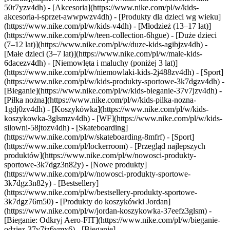
50r7yzv4dh) - [Akcesoria](https://www.nike.com/pl/w/kids-
akcesoria-i-sprzet-awwpwzv4dh)
- [Produkty dla dzieci wg wieku]
(https://www.nike.com/pl/w/kids-v4dh) - [Młodzież (13–17 lat)]
(https://www.nike.com/pl/w/teen-collection-6hgue) - [Duże dzieci
(7–12 lat)](https://www.nike.com/pl/w/duze-kids-agibjzv4dh) -
[Małe dzieci (3–7 lat)](https://www.nike.com/pl/w/male-kids-
6dacezv4dh) - [Niemowlęta i maluchy (poniżej 3 lat)]
(https://www.nike.com/pl/w/niemowlaki-kids-2j488zv4dh)
- [Sport]
(https://www.nike.com/pl/w/kids-produkty-sportowe-3k7dgzv4dh) -
[Bieganie](https://www.nike.com/pl/w/kids-bieganie-37v7jzv4dh) -
[Piłka nożna](https://www.nike.com/pl/w/kids-pilka-nozna-
1gdj0zv4dh) - [Koszykówka](https://www.nike.com/pl/w/kids-
koszykowka-3glsmzv4dh) - [WF](https://www.nike.com/pl/w/kids-
silowni-58jtozv4dh) - [Skateboarding]
(https://www.nike.com/pl/w/skateboarding-8mfrf) - [Sport]
(https://www.nike.com/pl/lockerroom) - [Przegląd najlepszych
produktów](https://www.nike.com/pl/w/nowosci-produkty-
sportowe-3k7dgz3n82y) - [Nowe produkty]
(https://www.nike.com/pl/w/nowosci-produkty-sportowe-
3k7dgz3n82y) - [Bestsellery]
(https://www.nike.com/pl/w/bestsellery-produkty-sportowe-
3k7dgz76m50) - [Produkty do koszykówki Jordan]
(https://www.nike.com/pl/w/jordan-koszykowka-37eefz3glsm) -
[Bieganie: Odkryj Aero-FIT](https://www.nike.com/pl/w/bieganie-
odziez-37v7jz6ymx6)
- [Bieganie]