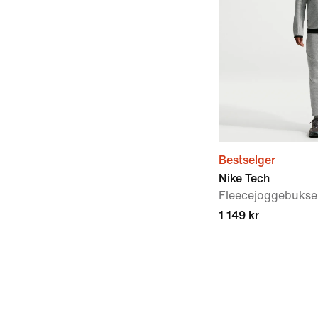
Bestselger
Nike Tech
Fleecejoggebukse t
1 149 kr