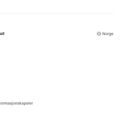
bud
Norge
nformasjonskapsler