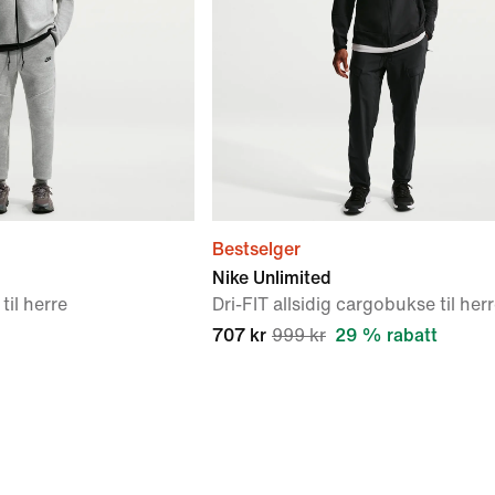
Bestselger
Nike Unlimited
il herre
Dri-FIT allsidig cargobukse til her
707 kr
999 kr
29 % rabatt