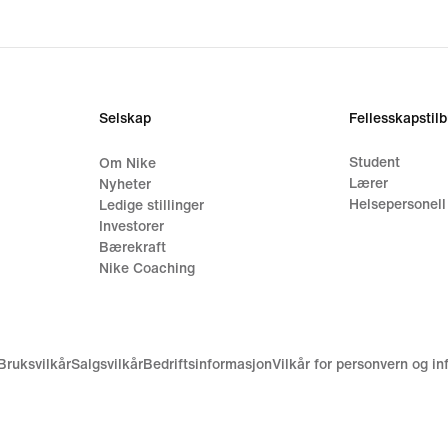
Selskap
Fellesskapstil
Student
Om Nike
Lærer
Nyheter
Helsepersonell
Ledige stillinger
Investorer
Bærekraft
Nike Coaching
Bruksvilkår
Salgsvilkår
Bedriftsinformasjon
Vilkår for personvern og i