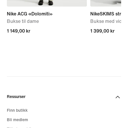
Nike ACG «Dolomiti»
NikeSKIMS stretch
Bukse til dame
Bukse med vide b
1 149,00 kr
1 149,00 kr
1 399,00 kr
1 399,00 kr
Ressurser
Finn butikk
Bli medlem