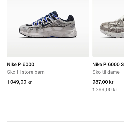
Nike P-6000
Nike P-6000 SE
Sko til store barn
Sko til dame
1 049,00 kr
1 049,00 kr
current
987,00 kr
1 399,00 kr
price
987,00 kr,
original
price
1 399,00 kr