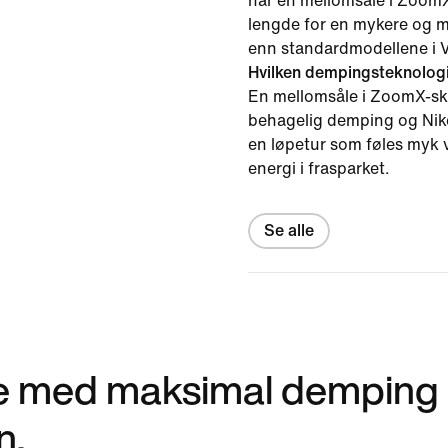
har en mellomsåle i ZoomX
lengde for en mykere og m
enn standardmodellene i 
Hvilken dempingsteknolog
En mellomsåle i ZoomX-sku
behagelig demping og Nike
en løpetur som føles myk 
energi i frasparket.
Se alle
e med maksimal demping 
n.