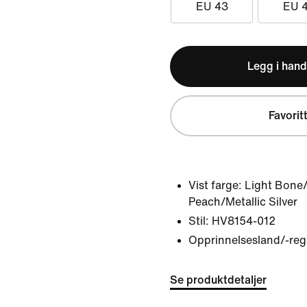
EU 43
EU 
Legg i hand
Favorit
Vist farge:
Light Bone/
Peach/Metallic Silver
Stil:
HV8154-012
Opprinnelsesland/-reg
Se produktdetaljer