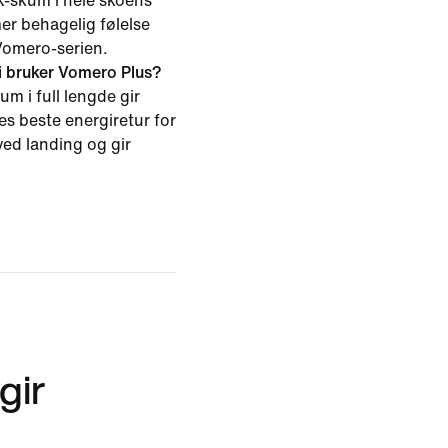
-skum i hele skoens
er behagelig følelse
Vomero-serien.
i bruker Vomero Plus?
m i full lengde gir
s beste energiretur for
ved landing og gir
gir