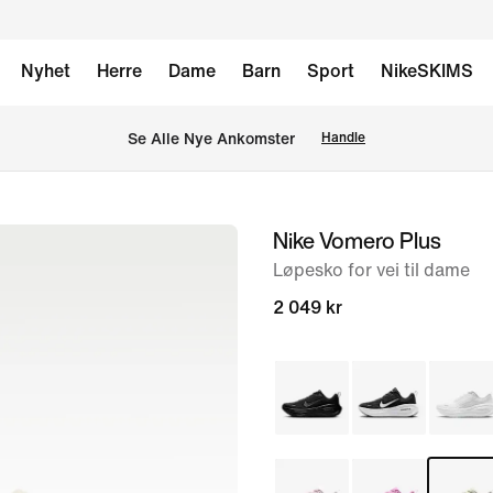
Nyhet
Herre
Dame
Barn
Sport
NikeSKIMS
Se Alle Nye Ankomster
Handle
Nike Vomero Plus
bilde
1
Løpesko for vei til dame
av
2 049 kr
9