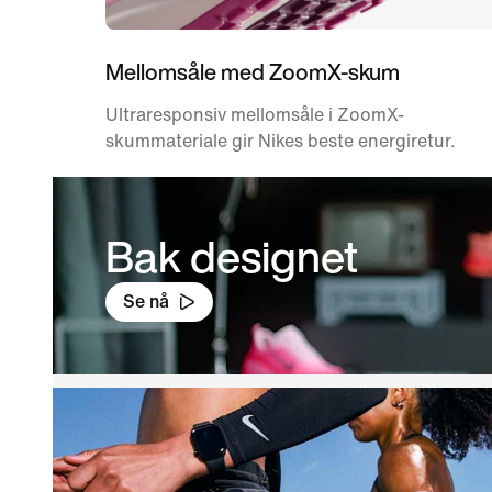
Mellomsåle med ZoomX-skum
Ultraresponsiv mellomsåle i ZoomX-
skummateriale gir Nikes beste energiretur.
Bak designet
Se nå