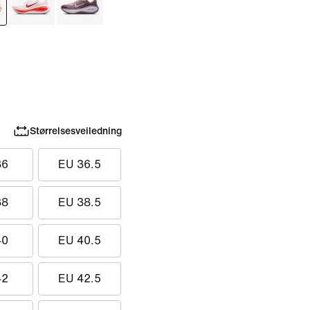
Størrelsesveiledning
36
EU 36.5
38
EU 38.5
40
EU 40.5
42
EU 42.5