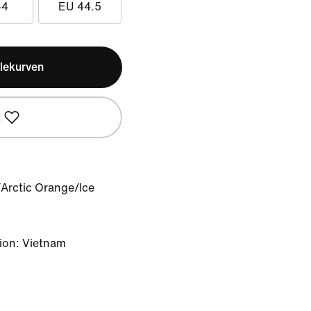
44
EU 44.5
lekurven
t
Arctic Orange/Ice
ion: Vietnam