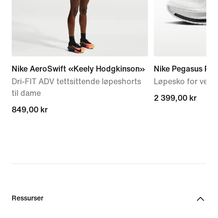
Nike AeroSwift «Keely Hodgkinson»
Nike Pegasus Pr
Dri-FIT ADV tettsittende løpeshorts
Løpesko for vei ti
til dame
2 399,00 kr
2 399,00 kr
849,00 kr
849,00 kr
Ressurser