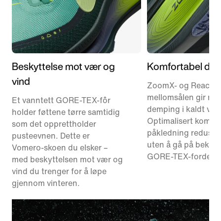
Beskyttelse mot vær og
Komfortabel de
vind
ZoomX- og ReactX-
mellomsålen gir ma
Et vanntett GORE-TEX-fôr
demping i kaldt vær
holder føttene tørre samtidig
Optimalisert komfor
som det opprettholder
påkledning redusere
pusteevnen. Dette er
uten å gå på bekost
Vomero-skoen du elsker –
GORE-TEX-fordelen
med beskyttelsen mot vær og
vind du trenger for å løpe
gjennom vinteren.