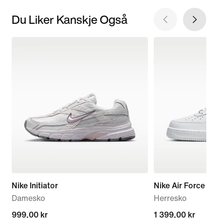
Du Liker Kanskje Også
Nike Initiator
Nike Air Force 1 '
Damesko
Herresko
999,00 kr
999,00 kr
1 399,00 kr
1 399,00 kr