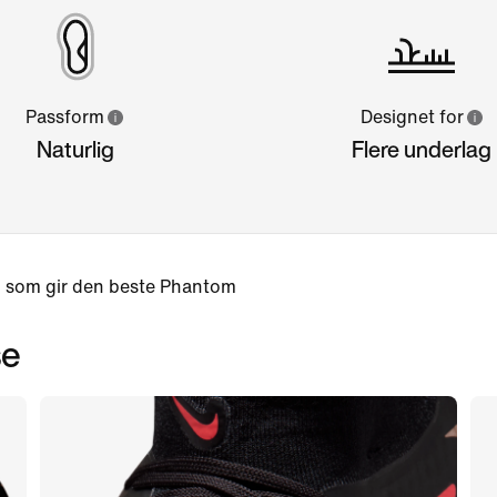
Passform
Designet for
Naturlig
Flere underlag
p som gir den beste Phantom
se