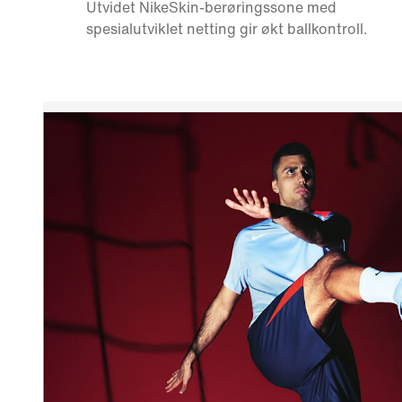
Utvidet NikeSkin-berøringssone med
spesialutviklet netting gir økt ballkontroll.