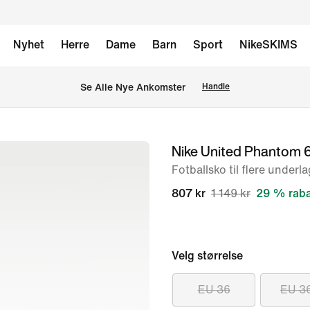
Nyhet
Herre
Dame
Barn
Sport
NikeSKIMS
Se Alle Nye Ankomster
Handle
Nike United Phantom 
bilde
1
Fotballsko til flere underla
av
807 kr
1 149 kr
29 % raba
11
Velg størrelse
EU 36
EU 3