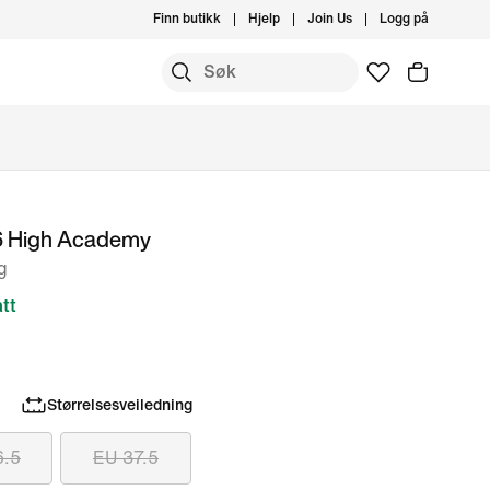
Finn butikk
Hjelp
Join Us
Logg på
6 High Academy
g
tt
Størrelsesveiledning
6.5
EU 37.5