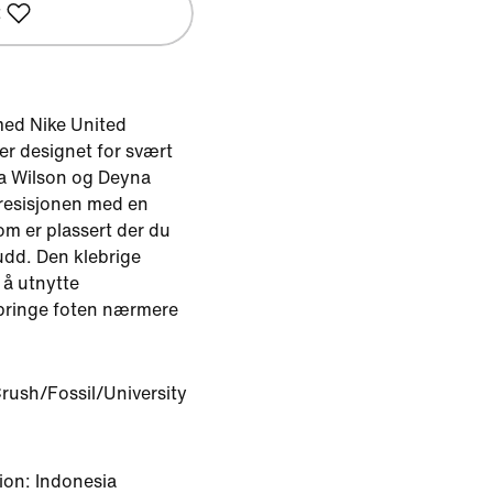
t
ed Nike United
r designet for svært
ia Wilson og Deyna
presisjonen med en
m er plassert der du
udd. Den klebrige
 å utnytte
 bringe foten nærmere
ush/Fossil/University
ion: Indonesia