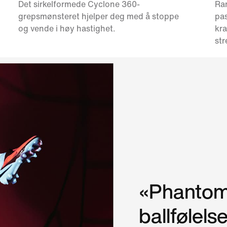
Det sirkelformede Cyclone 360-
Ram
grepsmønsteret hjelper deg med å stoppe
pas
og vende i høy hastighet.
kr
str
«Phantom 
ballfølelse