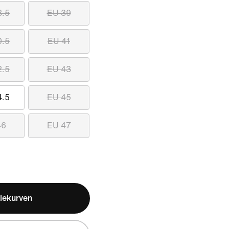
8.5
EU 39
0.5
EU 41
2.5
EU 43
4.5
EU 45
46
EU 47
lekurven