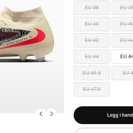
EU 38
EU 3
EU 40
EU 4
EU 42
EU 4
EU 44
EU 4
EU 45.5
EU 
EU 47.5
Legg i hand