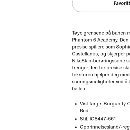
Favorit
Tøye grensene på banen m
Phantom 6 Academy. Den e
presise spillere som Soph
Castellanos, og skjerper 
NikeSkin-berøringssone so
trenger den for presise sk
teksturen hjelper deg med
scoringsmuligheter ved å
ballen.
Vist farge:
Burgundy Cr
Red
Stil:
IO8447-661
Opprinnelsesland/-reg