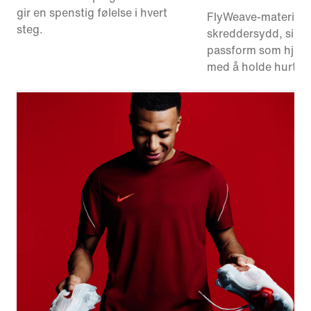
gir en spenstig følelse i hvert
FlyWeave-materialet
steg.
skreddersydd, sikke
passform som hjelp
med å holde hurtig