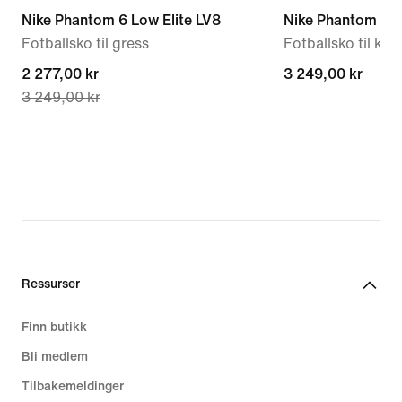
Nike Phantom 6 Low Elite LV8
Nike Phantom 6 L
Fotballsko til gress
Fotballsko til ku
current
2 277,00 kr
3 249,00 kr
3 249,00 kr
3 249,00 kr
price
2 277,00 kr,
original
price
3 249,00 kr
Ressurser
Finn butikk
Bli medlem
Tilbakemeldinger