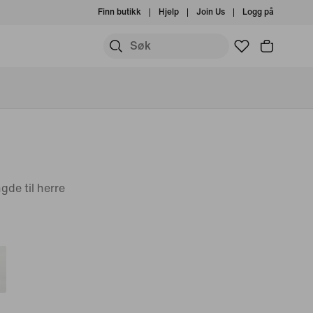
Finn butikk
Hjelp
Join Us
Logg på
ngde til herre