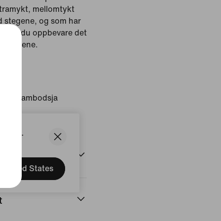
ultramykt, mellomtykt
d stegene, og som har
egg kan du oppbevare det
ge lommene.
gion: Kambodsja
States.
United States
t