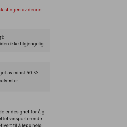
nlastingen av denne
.
gt:
iden ikke tilgjengelig
aget av minst 50 %
polyester
e er designet for å gi
ettetransporterende
vert til å løpe hele