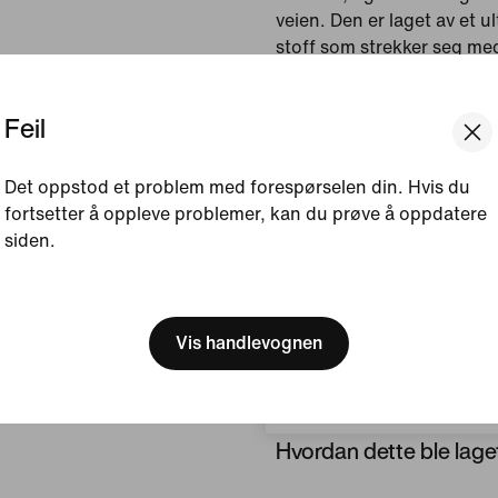
veien. Den er laget av et 
stoff som strekker seg me
et komfortabelt fôr. I till
du trenger i de forskjelli
Feil
Vist farge:
Svart
Det oppstod et problem med forespørselen din. Hvis du
Stil:
IF2040-010
fortsetter å oppleve problemer, kan du prøve å oppdatere
Opprinnelsesland/-re
siden.
[ Code: D1B61E47 ]
Se produktdetaljer
We think you are in United 
Update your location?
Vis handlevognen
Størrelse og passform
Norge
Hvordan dette ble lage