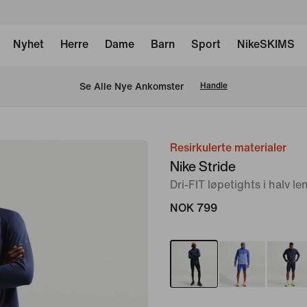
Nyhet
Herre
Dame
Barn
Sport
NikeSKIMS
Se Alle Nye Ankomster
Handle
Resirkulerte materialer
bilde
Nike Stride
1
Dri-FIT løpetights i halv le
av
7
NOK 799