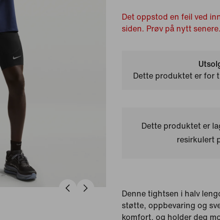
Det oppstod en feil ved in
siden. Prøv på nytt senere
Utsol
Dette produktet er for t
Dette produktet er l
resirkulert 
Denne tightsen i halv lengd
støtte, oppbevaring og sv
komfort, og holder deg moti